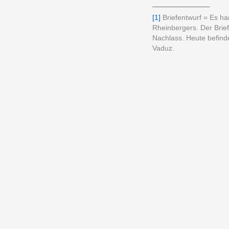
______________
[1]
Briefentwurf = Es han
Rheinbergers. Der Brie
Nachlass. Heute befinde
Vaduz.