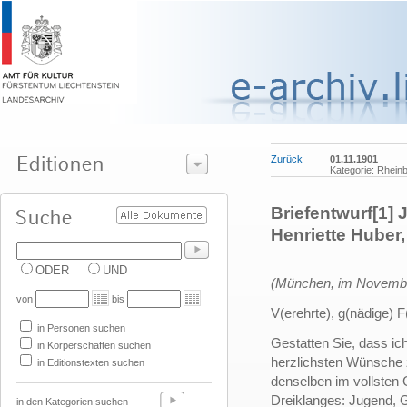
Zurück
01.11.1901
Kategorie: Rhein
Briefentwurf[1]
Henriette Huber
ODER
UND
(München, im Novemb
von
bis
V(erehrte), g(nädige) F
in Personen suchen
Gestatten Sie, dass ic
in Körperschaften suchen
herzlichsten Wünsche
in Editionstexten suchen
denselben im vollsten
Dreiklanges: Jugend, G
in den Kategorien suchen