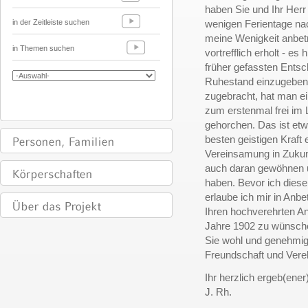
haben Sie und Ihr Her
in der Zeitleiste suchen
wenigen Ferientage na
meine Wenigkeit anbetri
in Themen suchen
vortrefflich erholt - es
früher gefassten Ents
Ruhestand einzugeben.
zugebracht, hat man ein
zum erstenmal frei i
gehorchen. Das ist et
besten geistigen Kraft
Vereinsamung in Zukun
auch daran gewöhnen 
haben. Bevor ich diese
erlaube ich mir in Anb
Ihren hochverehrten 
Jahre 1902 zu wünschen
Sie wohl und genehmig
Freundschaft und Vere
Ihr herzlich ergeb(ener
J. Rh.