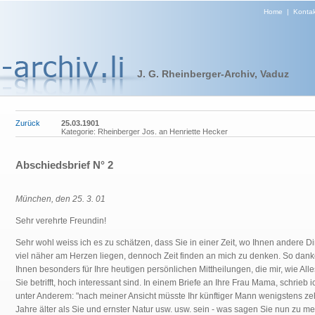
Home
|
Kontak
J. G. Rheinberger-Archiv, Vaduz
Zurück
25.03.1901
Kategorie: Rheinberger Jos. an Henriette Hecker
Abschiedsbrief N° 2
München, den 25. 3. 01
Sehr verehrte Freundin!
Sehr wohl weiss ich es zu schätzen, dass Sie in einer Zeit, wo Ihnen andere D
viel näher am Herzen liegen, dennoch Zeit finden an mich zu denken. So dank
Ihnen besonders für Ihre heutigen persönlichen Mittheilungen, die mir, wie All
Sie betrifft, hoch interessant sind. In einem Briefe an Ihre Frau Mama, schrieb i
unter Anderem: "nach meiner Ansicht müsste Ihr künftiger Mann wenigstens z
Jahre älter als Sie und ernster Natur usw. usw. sein - was sagen Sie nun zu me