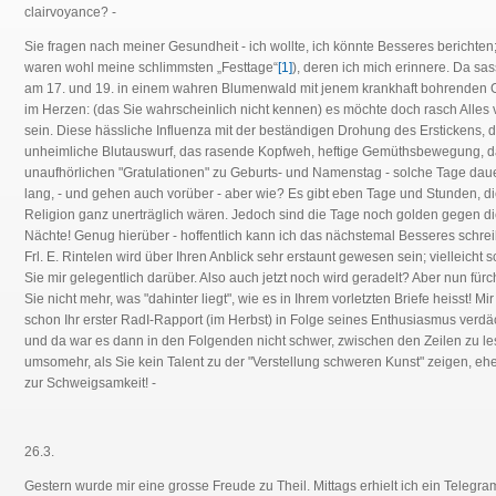
clairvoyance? -
Sie fragen nach meiner Gesundheit - ich wollte, ich könnte Besseres berichten
waren wohl meine schlimmsten „Festtage“
[1]
), deren ich mich erinnere. Da sas
am 17. und 19. in einem wahren Blumenwald mit jenem krankhaft bohrenden 
im Herzen: (das Sie wahrscheinlich nicht kennen) es möchte doch rasch Alles 
sein. Diese hässliche Influenza mit der beständigen Drohung des Erstickens, d
unheimliche Blutauswurf, das rasende Kopfweh, heftige Gemüthsbewegung, d
unaufhörlichen "Gratulationen" zu Geburts- und Namenstag - solche Tage dau
lang, - und gehen auch vorüber - aber wie? Es gibt eben Tage und Stunden, d
Religion ganz unerträglich wären. Jedoch sind die Tage noch golden gegen d
Nächte! Genug hierüber - hoffentlich kann ich das nächstemal Besseres schrei
Frl. E. Rintelen wird über Ihren Anblick sehr erstaunt gewesen sein; vielleicht s
Sie mir gelegentlich darüber. Also auch jetzt noch wird geradelt? Aber nun fürc
Sie nicht mehr, was "dahinter liegt", wie es in Ihrem vorletzten Briefe heisst! Mi
schon Ihr erster RadI-Rapport (im Herbst) in Folge seines Enthusiasmus verdä
und da war es dann in den Folgenden nicht schwer, zwischen den Zeilen zu le
umsomehr, als Sie kein Talent zu der "Verstellung schweren Kunst" zeigen, eh
zur Schweigsamkeit! -
26.3.
Gestern wurde mir eine grosse Freude zu Theil. Mittags erhielt ich ein Telegr