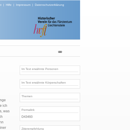
t
|
Hilfe
|
Impressum
|
Datenschutzerklärung
Im Text erwähnte Personen
Im Text erwähnte Körperschaften
Themen
inge
e ich
Permalink
es, was
ch
D43493
ehn
iner
Zitierempfehlung