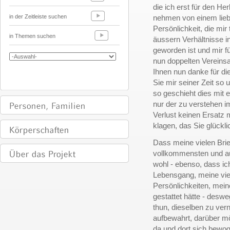
die ich erst für den He
in der Zeitleiste suchen
nehmen von einem lie
Persönlichkeit, die mir
in Themen suchen
äussern Verhältnisse 
geworden ist und mir 
nun doppelten Vereins
Ihnen nun danke für die
Sie mir seiner Zeit so
so geschieht dies mit 
nur der zu verstehen i
Verlust keinen Ersatz me
klagen, das Sie glückli
Dass meine vielen Brie
vollkommensten und auf
wohl - ebenso, dass ic
Lebensgang, meine vi
Persönlichkeiten, mei
gestattet hätte - deswe
thun, dieselben zu vern
aufbewahrt, darüber mö
da und dort sich bewo