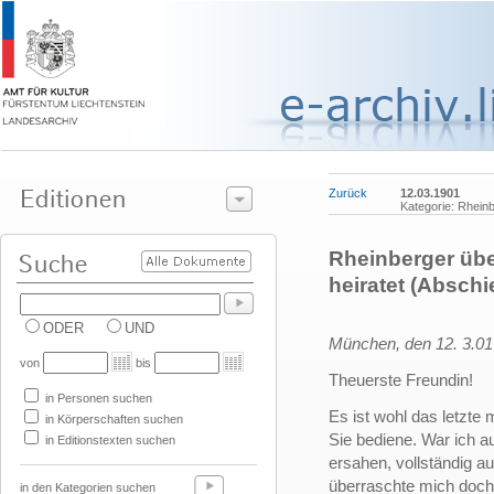
Zurück
12.03.1901
Kategorie: Rhein
Rheinberger übe
heiratet (Abschi
ODER
UND
München, den 12. 3.01
von
bis
Theuerste Freundin!
in Personen suchen
Es ist wohl das letzte 
in Körperschaften suchen
Sie bediene. War ich a
in Editionstexten suchen
ersahen, vollständig au
überraschte mich doch 
in den Kategorien suchen