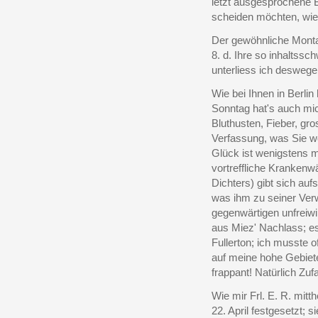
letzt ausgesprochene B
scheiden möchten, wied
Der gewöhnliche Montags
8. d. Ihre so inhaltssc
unterliess ich deswege
Wie bei Ihnen in Berlin
Sonntag hat's auch mic
Bluthusten, Fieber, gr
Verfassung, was Sie 
Glück ist wenigstens 
vortreffliche Krankenwä
Dichters) gibt sich auf
was ihm zu seiner Verw
gegenwärtigen unfreiwil
aus Miez' Nachlass; e
Fullerton; ich musste o
auf meine hohe Gebiete
frappant! Natürlich Zufal
Wie mir Frl. E. R. mitth
22. April festgesetzt; s