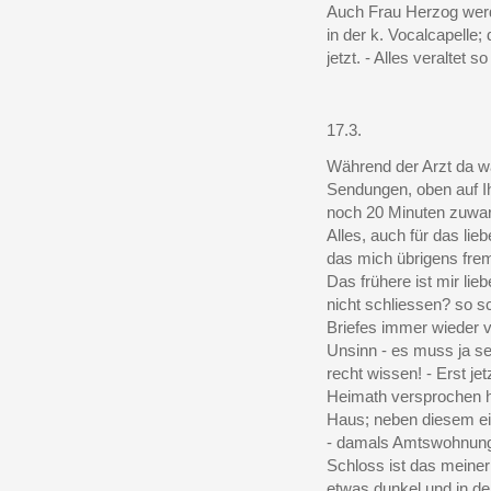
Auch Frau Herzog werde
in der k. Vocalcapelle;
jetzt. - Alles veraltet s
17.3.
Während der Arzt da wa
Sendungen, oben auf I
noch 20 Minuten zuwart
Alles, auch für das li
das mich übrigens frem
Das frühere ist mir lieb
nicht schliessen? so s
Briefes immer wieder v
Unsinn - es muss ja sei
recht wissen! - Erst jet
Heimath versprochen ha
Haus; neben diesem ein
- damals Amtswohnung
Schloss ist das meiner 
etwas dunkel und in de