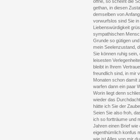
öffne, so scheint die 
gethan, in diesen Zus
demselben von Anfang 
vorwurfslos sind Sie i
Liebenswürdigkeit grüss
sympathischen Mensche
Grunde so gütigen und e
mein Seelenzustand, den
Sie können ruhig sein,
leisesten Verlegenheit
bleibt in Ihrem Vertrau
freundlich sind, in mir 
Monaten schon damit z
warfen dann ein paar 
Worin liegt denn schli
wieder das Durchdachte
hätte ich Sie der Zaub
Seien Sie also froh, d
ich so fortträume und 
Jahren einen Brief wie 
eigenthümlich konfus m
wie ist Alles von mir d