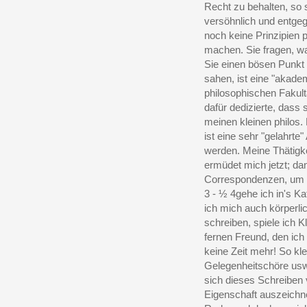
Recht zu behalten, so s
versöhnlich und entg
noch keine Prinzipien 
machen. Sie fragen, wa
Sie einen bösen Punkt b
sahen, ist eine "akad
philosophischen Fakult
dafür dedizierte, dass 
meinen kleinen philos
ist eine sehr "gelahrte
werden. Meine Thätigke
ermüdet mich jetzt; dan
Correspondenzen, um 1
3 - ½ 4gehe ich in's Ka
ich mich auch körperli
schreiben, spiele ich K
fernen Freund, den ich
keine Zeit mehr! So kle
Gelegenheitschöre usw.
sich dieses Schreiben
Eigenschaft auszeichne