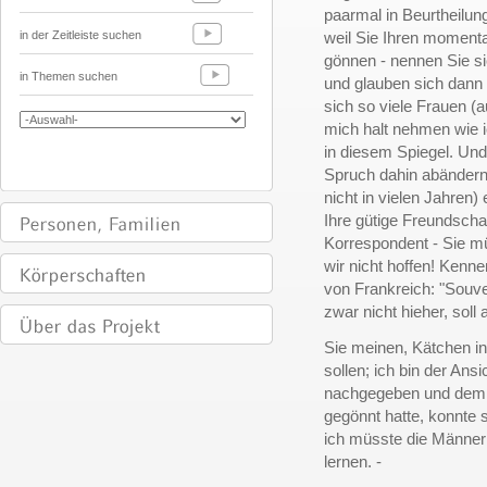
paarmal in Beurtheilun
in der Zeitleiste suchen
weil Sie Ihren momen
gönnen - nennen Sie si
in Themen suchen
und glauben sich dann 
sich so viele Frauen (
mich halt nehmen wie i
in diesem Spiegel. Un
Spruch dahin abänder
nicht in vielen Jahren)
Ihre gütige Freundscha
Korrespondent - Sie mü
wir nicht hoffen! Kenn
von Frankreich: "Souven
zwar nicht hieher, soll a
Sie meinen, Kätchen in
sollen; ich bin der Ans
nachgegeben und dem r
gegönnt hatte, konnte 
ich müsste die Männer
lernen. -