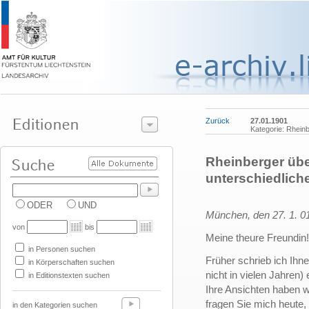
Zurück
27.01.1901
Kategorie: Rhein
Rheinberger ü
unterschiedlich
ODER
UND
München, den 27. 1. 0
von
bis
Meine theure Freundin!
in Personen suchen
Früher schrieb ich Ih
in Körperschaften suchen
nicht in vielen Jahren)
in Editionstexten suchen
Ihre Ansichten haben we
fragen Sie mich heute, 
in den Kategorien suchen