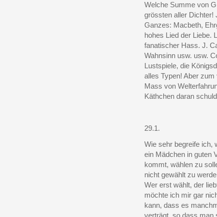
Welche Summe von Grö
grössten aller Dichter!
Ganzes: Macbeth, Ehrge
hohes Lied der Liebe. 
fanatischer Hass. J. C
Wahnsinn usw. usw. Cor
Lustspiele, die Königsd
alles Typen! Aber zum
Mass von Welterfahrung
Käthchen daran schuld!
29.1.
Wie sehr begreife ich, 
ein Mädchen in guten V
kommt, wählen zu solle
nicht gewählt zu werde
Wer erst wählt, der lie
möchte ich mir gar nic
kann, dass es manchma
verträgt, so dass man 