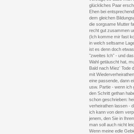
glückliches Paar ersche
Ehen bei entsprechende
dem gleichen Bildung
die sorgsame Mutter fa
recht gut zusammen und
(Ich komme mir fast ko
in welch seltsame Lage
ist es denn doch etwa
"zweites Ich" - und da
Wahl getäuscht hat, mus
Bald nach Miez' Tode 
mit Wiederverheirathen
eine passende, dann ei
usw. Partie - wenn ich 
den Schritt gethan hab
schon geschrieben: heir
verheirathen lassen - d
ich kann von dem verp
jenem, den Sie in Ihre
man soll auch nicht le
Wenn meine edle Gebie