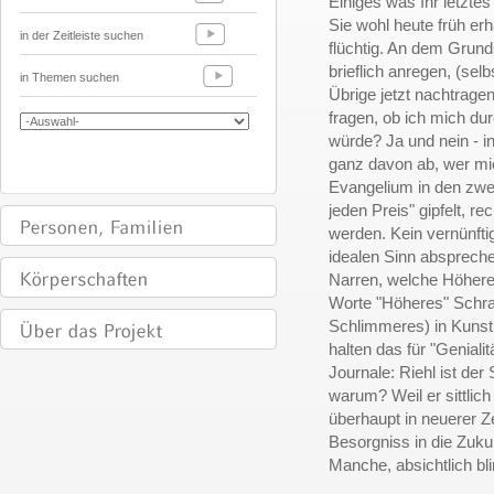
Einiges was Ihr letztes
Sie wohl heute früh er
in der Zeitleiste suchen
flüchtig. An dem Grund
brieflich anregen, (sel
in Themen suchen
Übrige jetzt nachtragen
fragen, ob ich mich dur
würde? Ja und nein - in
ganz davon ab, wer mi
Evangelium in den zwei
jeden Preis" gipfelt, r
werden. Kein vernünfti
idealen Sinn absprechen
Narren, welche Höhere
Worte "Höheres" Schra
Schlimmeres) in Kunst,
halten das für "Geniali
Journale: Riehl ist der S
warum? Weil er sittlich
überhaupt in neuerer Ze
Besorgniss in die Zuku
Manche, absichtlich blin