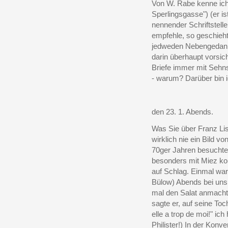
Von W. Rabe kenne ich 
Sperlingsgasse") (er ist
nennender Schriftstell
empfehle, so geschieht
jedweden Nebengedanke
darin überhaupt vorsich
Briefe immer mit Sehns
- warum? Darüber bin ic
den 23. 1. Abends.
Was Sie über Franz Lisz
wirklich nie ein Bild 
70ger Jahren besuchte
besonders mit Miez kon
auf Schlag. Einmal war
Bülow) Abends bei uns.
mal den Salat anmachte
sagte er, auf seine Toch
elle a trop de moi!" ic
Philister!) In der Konv