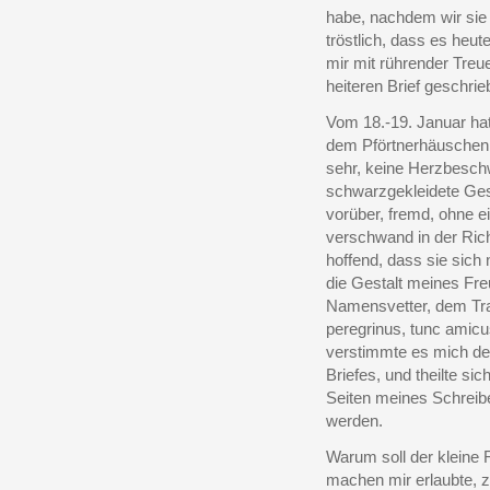
habe, nachdem wir sie O
tröstlich, dass es heut
mir mit rührender Treu
heiteren Brief geschrie
Vom 18.-19. Januar hat
dem Pförtnerhäuschen i
sehr, keine Herzbesch
schwarzgekleidete Gest
vorüber, fremd, ohne e
verschwand in der Rich
hoffend, dass sie sich
die Gestalt meines Fr
Namensvetter, dem Tra
peregrinus, tunc amic
verstimmte es mich den
Briefes, und theilte s
Seiten meines Schreib
werden.
Warum soll der kleine
machen mir erlaubte, 