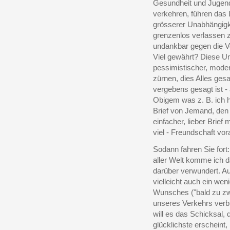
Gesundheit und Jugend,
verkehren, führen das 
grösserer Unabhängigkei
grenzenlos verlassen zu
undankbar gegen die V
Viel gewährt? Diese Unz
pessimistischer, moder
zürnen, dies Alles ges
vergebens gesagt ist - 
Obigem was z. B. ich h
Brief von Jemand, den 
einfacher, lieber Brief 
viel - Freundschaft vor
Sodann fahren Sie fort:
aller Welt komme ich d
darüber verwundert. Au
vielleicht auch ein wen
Wunsches ("bald zu zwe
unseres Verkehrs verb
will es das Schicksal, d
glücklichste erscheint,