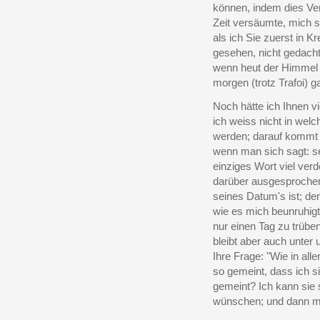
können, indem dies Vers
Zeit versäumte, mich s
als ich Sie zuerst in K
gesehen, nicht gedacht
wenn heut der Himmel b
morgen (trotz Trafoi) g
Noch hätte ich Ihnen vi
ich weiss nicht in wel
werden; darauf kommt b
wenn man sich sagt: se
einziges Wort viel ver
darüber ausgesprochen
seines Datum's ist; den
wie es mich beunruhigt
nur einen Tag zu trüben
bleibt aber auch unte
Ihre Frage: "Wie in al
so gemeint, dass ich si
gemeint? Ich kann sie 
wünschen; und dann mu