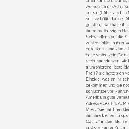
amerikanische Dame, ste
womöglich die Adresse j
der sie (früher auch i
sei; sie hätte damals Al
geraten; man hatte ihr
ihrem hartherzigen Haus
Schwindlerin auf die S
zahlen sollte. In ihrer
ertränken - und klagte 
hatte selbst kein Geld,
recht nachdenken, viell
triumphierend, legte bl
Preis? sie hatte sich v
Einzige, was an ihr sch
bekommen und die noch
schluchzte vor Rührung,
Amerika in gute Verhäl
Adresse des Frl. A. P. 
Miez, "sie hat ihren kl
ihm ihre kleinen Erspa
Cäcilia" in dem kleinen
erst vor kurzer Zeit 