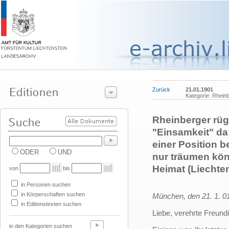
Zurück
21.01.1901
Kategorie: Rhein
Rheinberger rüg
"Einsamkeit" da
einer Position 
ODER
UND
nur träumen könn
Heimat (Liechtens
von
bis
in Personen suchen
in Körperschaften suchen
München, den 21. 1. 0
in Editionstexten suchen
Liebe, verehrte Freundi
in den Kategorien suchen