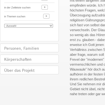
mit einem längeren Stil
empfinden würde. Ich h
in der Zeitleiste suchen
höchsten Fragen, wel
Überzeugung aufzudräng
in Themen suchen
religiösen Gährungspro
sich fast von selbst da
verwechseln. Der Glaub
so wenig als das Hören
erst zu. glauben - dabe
erweise ich Gott jenen
Verhältniss zwischen S
aber frage, warum soll
Frevel der "modernen" 
vermenschlichen und da
Wauwaule" hör doch auf
aufhören in der festen
ihrem redlichen Bestre
Und Sie nehmen mir die
Gebiet nicht übel, nic
nahe treten oder gar we