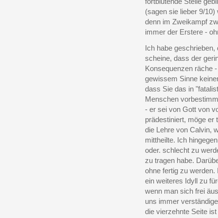
fortblutende Stelle ge
(sagen sie lieber 9/10)
denn im Zweikampf zwi
immer der Erstere - o
Ich habe geschrieben, 
scheine, dass der gerin
Konsequenzen räche - 
gewissem Sinne keinen 
dass Sie das in "fatali
Menschen vorbestimmt
- er sei von Gott von 
prädestiniert, möge er 
die Lehre von Calvin, w
mittheilte. Ich hingege
oder. schlecht zu werd
zu tragen habe. Darübe
ohne fertig zu werden. 
ein weiteres Idyll zu f
wenn man sich frei äu
uns immer verständig
die vierzehnte Seite is