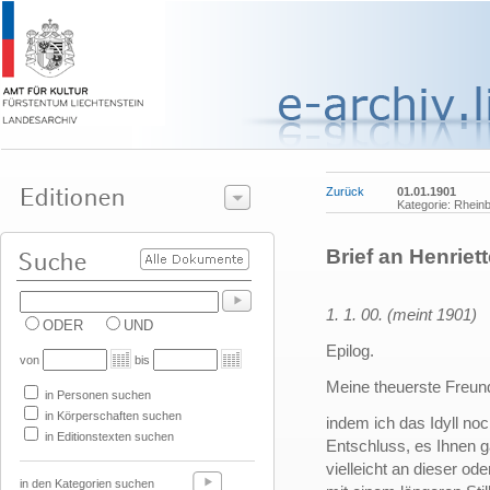
Zurück
01.01.1901
Kategorie: Rhein
Brief an Henriet
1. 1. 00. (meint 1901)
ODER
UND
Epilog.
von
bis
Meine theuerste Freund
in Personen suchen
in Körperschaften suchen
indem ich das Idyll no
in Editionstexten suchen
Entschluss, es Ihnen g
vielleicht an dieser o
in den Kategorien suchen