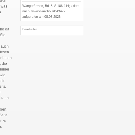
urch
Wanger/Irmen, Bd. 8, S.106-114; zitiert
, was
nach: www.e-archiv.li/D43472;
h
aufgerufen am 08.08.2026
und da
Bearbeiter
 Sie
e auch
lesen.
 nehmen
 die
 immer
 wie
mir
its,
u
 kann.
dien,
Seite
dezu
ss