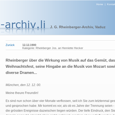
Home
|
Kontak
J. G. Rheinberger-Archiv, Vaduz
Zurück
12.12.1900
Kategorie: Rheinberger Jos. an Henriette Hecker
Rheinberger über die Wirkung von Musik auf das Gemüt, das
Weihnachtsfest, seine Hingabe an die Musik von Mozart sow
diverse Dramen...
München, den 12. 12. 00.
Meine theure Freundin!
Es sind nun schon über vier Monate verflossen, seit ich Sie zum letztenmal g
und gesprochen habe. Mir kommt es vor, als ob es Jahre der Trennung seien - 
die grössten Ereignisse dazwischen liegen würden. Der tiefe Eindruck, den Sie