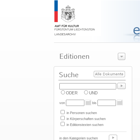
ODER
UND
von
bis
in Personen suchen
in Körperschaften suchen
in Editionstexten suchen
in den Kategorien suchen