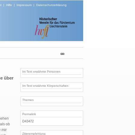
t
|
Hilfe
|
Impressum
|
Datenschutzerklärung
Im Text erwähnte Personen
ie über
Im Text erwähnte Körperschaften
Themen
Permalink
esehen
D43472
als ob
 mir
Zitierempfehlung