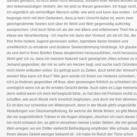
damals gemacht, ist nicht allein nicht verblasst, sondern eher vertieft worden d
den liebenswürdigen Verkehr, der mir jetzt so theuer geworden. Ich frage nicht
ich eigentlich als vernünftiger Mensch sollte: wie wird und kann das enden - ic
begnüge mich mit dem Gedanken, dass ja kein Unrecht dabei ist, wenn zwei
gleichgestimmte Seelen sich über ihr Wohl und Weh gegenseitig aufrichtig
aussprechen. Und doch fühle ich als der viel ältere und erfahrenere Theil hie 
etwas wie Verantwortung - ich mache mir dann den Vorwurf, als ob ich Sie, die
Ihre frohe heitere Jugend geniessen sollen, irgendwie daran hindere und
unwillkürlich zu ernsterer und düsterer Seelenstimmung hindränge. Ich glaub
da und dort in Ihren Briefen Etwas dergleichen herauszufühlen, nicht herauszu
Wohl geb' ich zu, dass ich meinem Naturell nach geneigt bin, Alles schwer zu
Jemand gegenüber, der mir so sehr am Herzen liegt, und suche nach Gründen,
mich hierin entlasten sollen. Es gelingt auch zu Zeiten, doch kehrt der Vorwurf
wieder! Was kann ich thun? Wie gern würde ich Ihnen nur Heiteres schreiben,
ich's ja Anderen gegenüber oft thue; aber gezwungen fröhlich zu schreiben ist 
unmöglich wenn ich an Ihr ernstes Gesicht denke. Auch wäre es Lüge meinerse
denn selbst wenn ich mich tief beglückt fühle, so hat dies mit Frohsinn nichts z
schaffen, wie auch Musik mich innerlich beglücken, und doch nie froh stimmen
Es ist dies nur scheinbar ein Widerspruch, denn in der Musik gibt's ungezählte
Abstufungen von Glücksempfindung, für welche die Worte fehlen; es gibt Melo
die mir augenblicklich Tränen in die Augen drängen, obschon ich nach dieser 
hin nicht schwach bin; es gibt in einzelnen meiner Lieder Stellen, die mir gera
Weh erregen, wo ein Dritter vielleicht Befriedigung empfindet. Wie schade, da
Ihnen dieses Gebiet weniger bekannt ist - ich habe im Reich der Töne schon