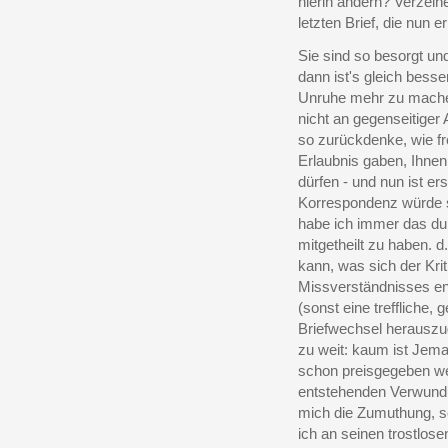
hierin ändern? Verzeihe
letzten Brief, die nun e
Sie sind so besorgt un
dann ist's gleich bess
Unruhe mehr zu mache
nicht an gegenseitiger A
so zurückdenke, wie fro
Erlaubnis gaben, Ihne
dürfen - und nun ist er
Korrespondenz würde s
habe ich immer das du
mitgetheilt zu haben. 
kann, was sich der Kri
Missverständnisses ent
(sonst eine treffliche, 
Briefwechsel herauszu
zu weit: kaum ist Jema
schon preisgegeben wer
entstehenden Verwundu
mich die Zumuthung, s
ich an seinen trostlose