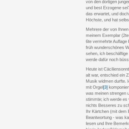
von den dortigen junge
und best Erzogene sei? 
das erwartet, und doch
Höchste, und hat selbs
Mehrere der von Ihnen 
meinem Exemplar (2te 
6te vermehrte Auflage 
früh wunderschönes Wett
sehen, ich beschäftige
werde dafür noch büsse
Heute ist Cäciliensonnt
alt war, entschied ein 
Musik widmen durfte. 
mit Orgel
[3]
komponiert
was meinen strengen u
stimmte; ich werde es 
nichts Besseres zu schr
Ihr Kärtchen (mit dem E
Beantwortung - was kan
lesen und Ihre Bemerk