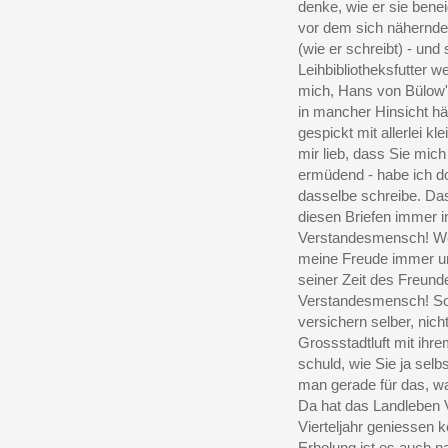
denke, wie er sie bene
vor dem sich nähernden
(wie er schreibt) - un
Leihbibliotheksfutter 
mich, Hans von Bülow'
in mancher Hinsicht hät
gespickt mit allerlei k
mir lieb, dass Sie mich
ermüdend - habe ich do
dasselbe schreibe. Das
diesen Briefen immer i
Verstandesmensch! Wen
meine Freude immer un
seiner Zeit des Freunde
Verstandesmensch! So,
versichern selber, nicht
Grossstadtluft mit ihr
schuld, wie Sie ja sel
man gerade für das, w
Da hat das Landleben Vi
Vierteljahr geniessen 
Erholung ist es auch na