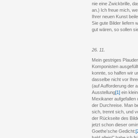
nie eine Zwickbrille, da
an.) Ich freue mich, w
Ihrer neuen Kunst beil
Sie gute Bilder liefern
gut wären, so sollen si
26. 11.
Mein gestriges Plaud
Komponisten ausgefüllt
konnte, so halfen wir 
dasselbe nicht vor Ihre
(auf Aufforderung der a
Ausstellung
[1]
ein klei
Mexikaner aufgefallen 
der Durchreise. Man be
sich, trennt sich, und 
der Rückseite des Bilde
jetzt schon dieser omi
Goethe'sche Gedicht:
[
bald allein!" habe ich 