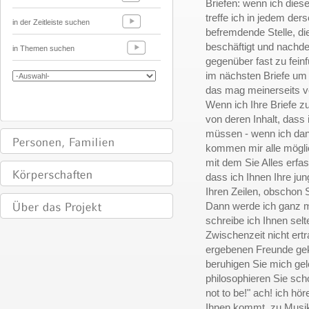
Briefen: wenn ich dies
treffe ich in jedem der
in der Zeitleiste suchen
befremdende Stelle, di
beschäftigt und nachde
in Themen suchen
gegenüber fast zu fein
im nächsten Briefe um 
das mag meinerseits ve
Wenn ich Ihre Briefe zu
von deren Inhalt, dass
müssen - wenn ich dan
kommen mir alle möglic
mit dem Sie Alles erfa
dass ich Ihnen Ihre jun
Ihren Zeilen, obschon S
Dann werde ich ganz m
schreibe ich Ihnen selt
Zwischenzeit nicht ertr
ergebenen Freunde ge
beruhigen Sie mich gele
philosophieren Sie scho
not to be!" ach! ich hö
Ihnen kommt, zu Musi