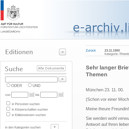
Zurück
23.11.1900
Kategorie: Rhein
Sehr langer Brie
Themen
ODER
UND
München 23. 11. 00.
von
bis
(Schon vor einer Woch
in Personen suchen
Meine theure Freundin!
in Körperschaften suchen
in Editionstexten suchen
Sie werden wohl verw
Antwort auf Ihren liebe
in den Kategorien suchen