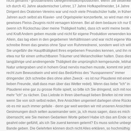
nicht genannt - grösstentheils Gelegenheitskompositionen. Wenn Sie bedenke
ich durch 41 Jahre akademischer Lehrer, 17 Jahre Hofkapellmeister, 14 Jahre
Dirigent des Oratorien-Vereins war und noch viele Privatschüler hatte, in frühe
Jahren auch selbst als Klavier- und Orgelspieler konzertierte, so wird man mir 
gewisses Fleiss-Zeugnis nicht versagen können. Bei all dem bedaure ich nur 
(wenn ich Rückschau über meine Thätigkeit halte), dass ich wohl meine beste 
und Kraft Andern geben musste und nicht für eigene Produktion verwenden ko
Allein, das lag eben in den gegebenen Verhältnissen und war nicht eigene Wah
schreibe Ihnen das gewiss ohne Spur von Ruhmrednerei, sondern weil ich will
Sie ungefähr die Hauptthätigkeit Ihres ergebenen Freundes kennen, und ihn n
etwa nur für einen unfruchtbaren Träumer und Melancholiker halten. Dass die
langjährige und anstrengende Thätigkeit die ursprünglich kerngesunde, lebhaf
Natur untergraben und in hohem Grad nervös machen musste, kommt mir jetzt 
recht zum Bewusstsein und wird das Bedürfniss des "Ausspannens" immer
dringender. (Ich schreibe dies ohne allen Zweck - es ist nur Plauderei mit eine
lieben Freunde, statt dass man über das Wetter redet). Wenn das liebe "ich" in
Plauderei eine gar zu grosse Rolle spielt, so bitte ich Sie dringend, sich mit no
mehr "ich" zu rächen. Das Liebste in Ihren überhaupt lieben Briefen ist mir imm
wenn Sie von sich selbst reden, Ihre Ansichten ungeniert darlegen ohne Rücks
ob es mir auch immer gefalle - denn gar weit werden wir mit unseren Ansichte
Gesinnungen doch selten auseinander sein; ja, ich muss sagen, dass es mich 
überrascht, wie Sie meinen Gedanken Worte geben! Habe ich das am Ende s
geahnt oder gefühlt, als ich Sie zuerst kennen gelernt? Es muss solche unbegr
Bande geben. Die Gelehrten können doch nicht Alles erklären, so hochmüthig 