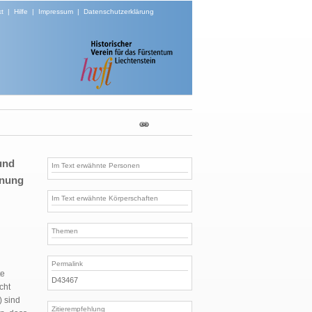
t
|
Hilfe
|
Impressum
|
Datenschutzerklärung
und
Im Text erwähnte Personen
gnung
Im Text erwähnte Körperschaften
Themen
Permalink
te
D43467
cht
) sind
Zitierempfehlung