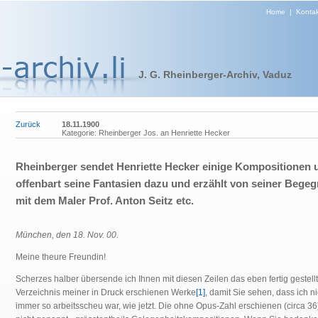
Home
|
Kontak
J. G. Rheinberger-Archiv, Vaduz
Zurück
18.11.1900
Kategorie: Rheinberger Jos. an Henriette Hecker
Rheinberger sendet Henriette Hecker einige Kompositionen 
offenbart seine Fantasien dazu und erzählt von seiner Bege
mit dem Maler Prof. Anton Seitz etc.
München, den 18. Nov. 00.
Meine theure Freundin!
Scherzes halber übersende ich Ihnen mit diesen Zeilen das eben fertig gestell
Verzeichnis meiner in Druck erschienen Werke
[1]
, damit Sie sehen, dass ich ni
immer so arbeitsscheu war, wie jetzt. Die ohne Opus-Zahl erschienen (circa 36