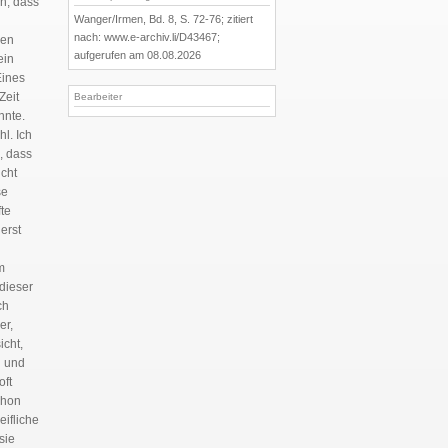
n, dass
Wanger/Irmen, Bd. 8, S. 72-76; zitiert
nach: www.e-archiv.li/D43467;
ren
aufgerufen am 08.08.2026
ein
Eines
Zeit
Bearbeiter
nnte.
l. Ich
, dass
icht
se
te
erst
m
 dieser
ch
er,
icht,
n und
oft
chon
eifliche
sie