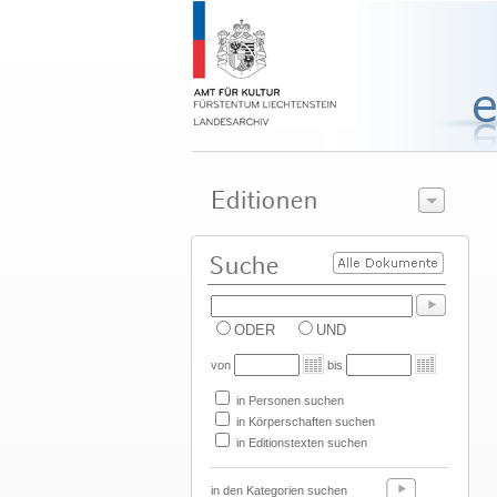
ODER
UND
von
bis
in Personen suchen
in Körperschaften suchen
in Editionstexten suchen
in den Kategorien suchen