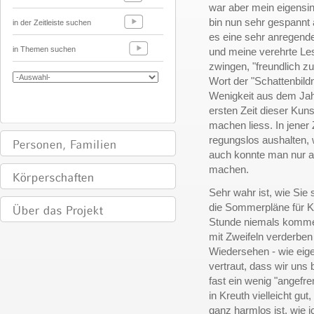
war aber mein eigensin
bin nun sehr gespannt a
in der Zeitleiste suchen
es eine sehr anregende
in Themen suchen
und meine verehrte Les
zwingen, "freundlich z
Wort der "Schattenbild
Wenigkeit aus dem Jahr
ersten Zeit dieser Kun
machen liess. In jene
regungslos aushalten,
auch konnte man nur a
machen.
Sehr wahr ist, wie Sie
die Sommerpläne für Kr
Stunde niemals komme; 
mit Zweifeln verderben
Wiedersehen - wie eigen
vertraut, dass wir uns
fast ein wenig "angefr
in Kreuth vielleicht gut
ganz harmlos ist, wie i