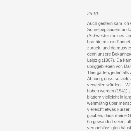
25.10.
Auch gestern kam ich 
Schreibeplauderstündc
(Schwester meines lan
brachte mir ein Paquet 
zurück, und da musste
denn unsere Bekanntsch
Leipzig (1867). Da kam
übriggeblieben vor. Da
Thiergarten, jedenfall
Ahnung, dass so viele
verweilen würden! - We
haben werden (1941)!, s
blättern vielleicht in lä
wehmüthig über menschl
vielleicht etwas kürzer 
glauben, dass meine G
6a gewandert seien; al
vernachlässigten häusl