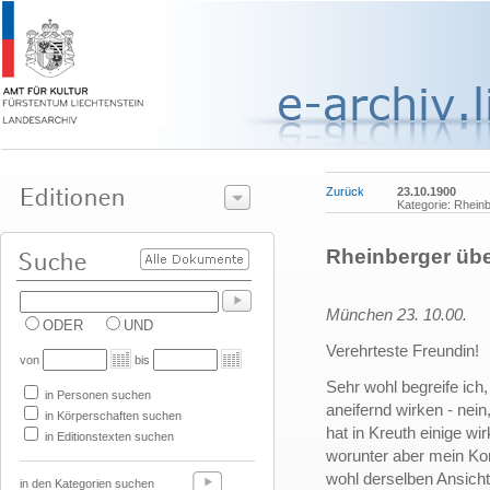
Zurück
23.10.1900
Kategorie: Rhein
Rheinberger übe
München 23. 10.00.
ODER
UND
Verehrteste Freundin!
von
bis
Sehr wohl begreife ich
in Personen suchen
aneifernd wirken - nein
in Körperschaften suchen
hat in Kreuth einige wi
in Editionstexten suchen
worunter aber mein Kon
wohl derselben Ansicht 
in den Kategorien suchen