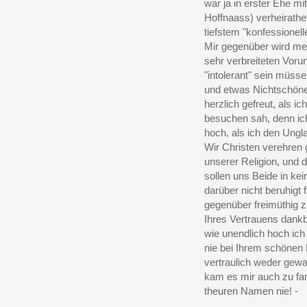
war ja in erster Ehe mi
Hoffnaass) verheirathet
tiefstem "konfessionell
Mir gegenüber wird mei
sehr verbreiteten Vorurt
"intolerant" sein müsse
und etwas Nichtschönes
herzlich gefreut, als i
besuchen sah, denn ic
hoch, als ich den Ungl
Wir Christen verehren 
unserer Religion, und 
sollen uns Beide in ke
darüber nicht beruhigt f
gegenüber freimüthig z
Ihres Vertrauens dankba
wie unendlich hoch ich 
nie bei Ihrem schönen 
vertraulich weder gewa
kam es mir auch zu fam
theuren Namen nie! -