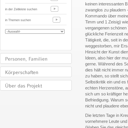
keinen interessanten Br
in der Zeitleiste suchen
zwanglos zu plaudern -
Kommando über meinen
in Themen suchen
Timm und 1 Zeisig) wi
vergangenen schönen T
glückliche Ferienzeit n
Tätigkeit, die, seit in d
weggestorben, mir Ersat
Hinsicht der Kunst die
Ideen, also hier der m
gerne. Während des Sch
dies hält nicht immer
zu haben, so stellt sich
Selbstkritik ein und es
echten Herzenstöne, an
sich um so kräftiger h
Befriedigung. Warum sc
nicht und plaudere eben
Die letzten Tage in Kr
vornehmere Leute und de
(Haben Sie das gleich