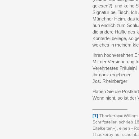
gelesen?), und keine 
Signatur bei Tisch. Ic
Münchner Heim, das ic
nun endlich zum Schlu
die andere Hälfte des 
Konterfei beilege, so ge
welches in meinem klei
Ihren hochverehrten El
Mit der Versicherung t
Verehrtestes Fräulein!
Ihr ganz ergebener
Jos. Rheinberger
Haben Sie die Postkart
Wenn nicht, so ist der 
______________
[1]
Thackeray= William
Schriftsteller, schrieb
Eitelkeiten»), einen «
Thackeray nur scheinbar