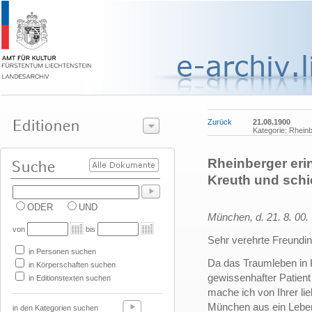
Zurück
21.08.1900
Kategorie: Rhein
Rheinberger eri
Kreuth und schic
ODER
UND
München, d. 21. 8. 00.
von
bis
Sehr verehrte Freundin
in Personen suchen
Da das Traumleben in K
in Körperschaften suchen
gewissenhafter Patien
in Editionstexten suchen
mache ich von Ihrer l
München aus ein Leben
in den Kategorien suchen