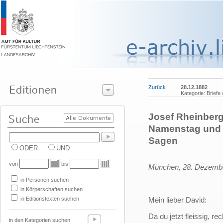
Zurück
28.12.1882
Kategorie: Briefe
Josef Rheinberg
Namenstag und b
Sagen
ODER
UND
von
bis
München, 28. Dezemb
in Personen suchen
in Körperschaften suchen
in Editionstexten suchen
Mein lieber David:
Da du jetzt fleissig, r
in den Kategorien suchen