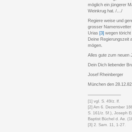
möglich ein jüngerer M
Weinkrug hat. /…/
Regiere weise und gere
grosser Namensvetter i
Urias
[3]
wegen töricht
Deine Regierungszeit a
mögen.
Alles gute zum neuen 
Dein Dich liebender Br
Josef Rheinberger
München den 28.12.82
______________
[1] vgl. S. 49/z. lf.
[2] Am 6. Dezember 1882
S. 161/z. 5f.), Joseph 
Baptist Büchel d. Ae. (
[3] 2. Sam. 11, 1-27.