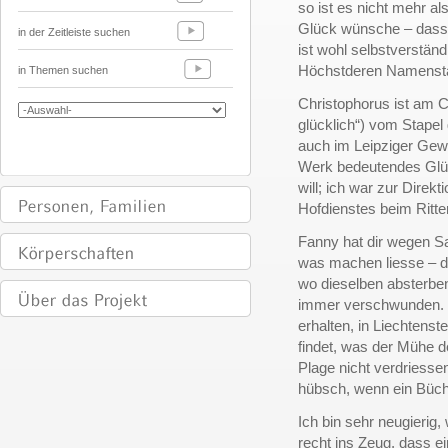
so ist es nicht mehr a
Glück wünsche – dass
in der Zeitleiste suchen
ist wohl selbstverständ
Höchstderen Namenstag
in Themen suchen
Christophorus ist am Ch
glücklich“) vom Stapel 
auch im Leipziger Ge
Werk bedeutendes Glüc
will; ich war zur Direk
Hofdienstes beim Ritt
Fanny hat dir wegen S
was machen liesse – de
wo dieselben absterben
immer verschwunden. H
erhalten, in Liechtenst
findet, was der Mühe d
Plage nicht verdriesse
hübsch, wenn ein Büch
Ich bin sehr neugierig,
recht ins Zeug, dass e