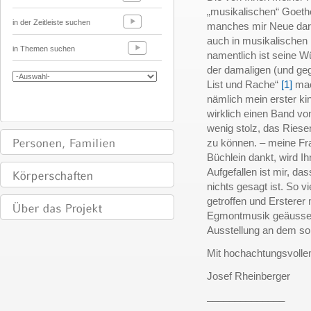
„musikalischen“ Goethe
in der Zeitleiste suchen
manches mir Neue dara
auch in musikalischen 
in Themen suchen
namentlich ist seine 
der damaligen (und ge
List und Rache“
[1]
mac
nämlich mein erster ki
wirklich einen Band von
wenig stolz, das Ries
zu können. – meine Fra
Büchlein dankt, wird Ih
Aufgefallen ist mir, d
nichts gesagt ist. So v
getroffen und Ersterer
Egmontmusik geäussert
Ausstellung an dem so
Mit hochachtungsvolle
Josef Rheinberger
______________