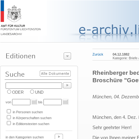
Zurück
04.12.1882
Kategorie: Briefe 
Rheinberger bed
Broschüre "Goe
ODER
UND
München, 04. Dezemb
von
bis
in Personen suchen
München, den 4. Dez. 
in Körperschaften suchen
in Editionstexten suchen
Sehr geehrter Herr!
Die von Ihnen meiner 
in den Kategorien suchen