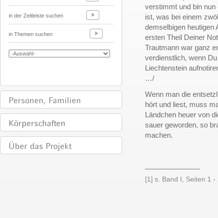
verstimmt und bin nun d
in der Zeitleiste suchen
ist, was bei einem zwö
demselbigen heutigen 
in Themen suchen
ersten Theil Deiner No
Trautmann war ganz en
verdienstlich, wenn Du
Liechtenstein aufnotire
…/
Wenn man die entsetz
hört und liest, muss m
Ländchen heuer von dies
sauer geworden, so br
machen.
______________
[1] s. Band I, Seiten 1 -