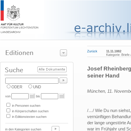
Zurück
11.11.1882
Kategorie: Briefe
Josef Rheinberg
seiner Hand
ODER
UND
München, 11. Novemb
von
bis
in Personen suchen
/…/ Wie Du nun siehst,
in Körperschaften suchen
vernünftigen Behandl
in Editionstexten suchen
der lange ungestörte A
war im Frühjahr und S
in den Kategorien suchen