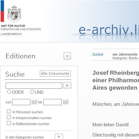
Zurück
am Jahresende
Kategorie: Briefe
Josef Rheinberg
einer Philharmo
Aires geworden 
ODER
UND
von
bis
München, am Jahrese
in Personen suchen
in Körperschaften suchen
in Editionstexten suchen
Mein lieber David!
Gleichzeitig mit diese
in den Kategorien suchen