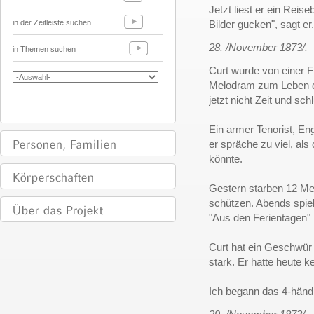
Jetzt liest er ein Rei
in der Zeitleiste suchen
Bilder gucken", sagt er.
28. /November 1873/.
in Themen suchen
Curt wurde von einer F
Melodram zum Leben de
jetzt nicht Zeit und sc
Ein armer Tenorist, En
er spräche zu viel, als
könnte.
Gestern starben 12 Me
schützen. Abends spie
"Aus den Ferientagen"
Curt hat ein Geschwür
stark. Er hatte heute 
Ich begann das 4-händ