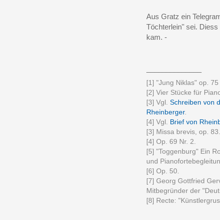
Aus Gratz ein Telegra
Töchterlein" sei. Diess
kam. -
______________
[1] "Jung Niklas" op. 75 
[2] Vier Stücke für Pian
[3] Vgl.
Schreiben von d
Rheinberger
.
[4] Vgl.
Brief von Rhein
[3] Missa brevis, op. 83
[4] Op. 69 Nr. 2.
[5] "Toggenburg" Ein Ro
und Pianofortebegleitun
[6] Op. 50.
[7] Georg Gottfried Gerv
Mitbegründer der "Deut
[8] Recte: "Künstlergrus