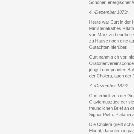
Schöner, energischer W
4. /Dezember 1873/.
Heute war Curt in der 
Ministerialrathes Pilla
von März zu beurtheile
zu Hause noch eine au
Gutachten hierüber.
Curt nahm sich vor, ni
Oratorienvereinsconcer
jüngst componirten Ba
der Cholera, auch der 
7. /Dezember 1873/.
Curt erhielt von der G
Clavierauszüge der si
freundlichen Brief an 
Signor Pietro Platania 
Die Cholera greift scha
Flucht, darunter ein p