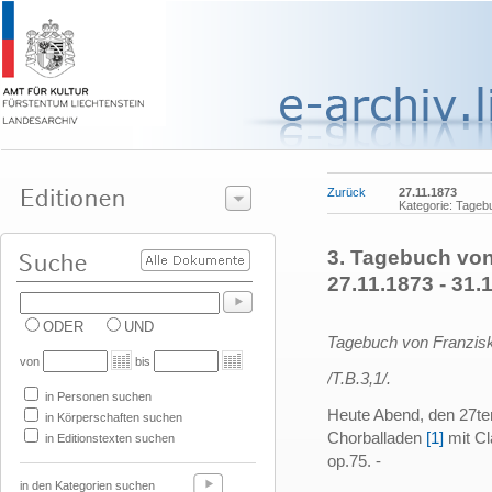
Zurück
27.11.1873
Kategorie: Tage
3. Tagebuch vo
27.11.1873 - 31.
ODER
UND
Tagebuch von Franzisk
von
bis
/T.B.3,1/.
in Personen suchen
Heute Abend, den 27te
in Körperschaften suchen
Chorballaden
[1]
mit Cl
in Editionstexten suchen
op.75. -
in den Kategorien suchen