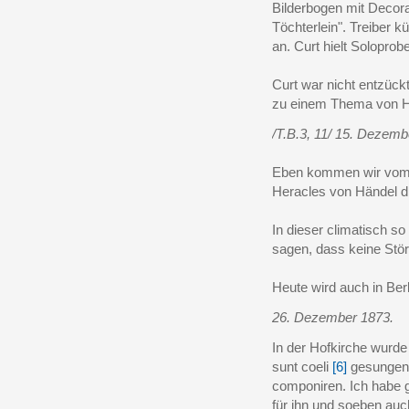
Bilderbogen mit Deco
Töchterlein". Treiber 
an. Curt hielt Soloprobe
Curt war nicht entzüc
zu einem Thema von 
/T.B.3, 11/ 15. Dezemb
Eben kommen wir vom O
Heracles von Händel diri
In dieser climatisch s
sagen, dass keine Störu
Heute wird auch in Berl
26. Dezember 1873.
In der Hofkirche wurd
sunt coeli
[6]
gesungen.
componiren. Ich habe g
für ihn und soeben auc