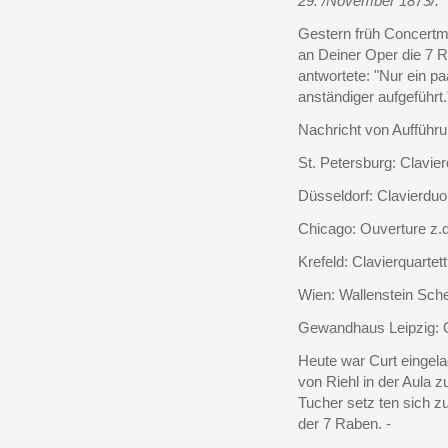
29. /November 1873/.
Gestern früh Concertme
an Deiner Oper die 7 Ra
antwortete: "Nur ein pa
anständiger aufgeführt.
Nachricht von Aufführ
St. Petersburg: Clavier
Düsseldorf: Clavierduo 
Chicago: Ouverture z.
Krefeld: Clavierquartett
Wien: Wallenstein Sch
Gewandhaus Leipzig: O
Heute war Curt eingel
von Riehl in der Aula z
Tucher setz ten sich z
der 7 Raben. -