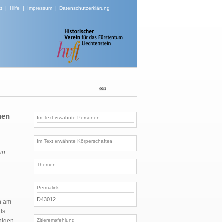
t
|
Hilfe
|
Impressum
|
Datenschutzerklärung
nen
Im Text erwähnte Personen
Im Text erwähnte Körperschaften
in
Themen
Permalink
D43012
h am
als
Zitierempfehlung
nigen