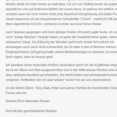
Worten fühlte ich mich immer zu matt dazu. Da ich nun Gottlob immer bei gute
Appetitt bin und auf ärztlichen Befehl viel essen muss, so geht es mir leidlich; 
schlafen kann ich noch immer nicht, trotz Morphium-Einspritzung und Detto-Pul
Heute bekomme ich ein neuerfundenes Schlafmittel "Chloril" - vielleicht hilft di
Mein eigentlicher Arzt (Dr. Lotzbeck) ist leider auf eine Ferien-Reise
nach Spanien gegangen und mein jetziger Doktor (Posselt) sagte heute, ich so
noch "einige Wochen" Geduld haben, es gehe die Krankheit ihren guten, wen
langsamen Gang. Die Eiterung der Wunden geht noch immer fort und bin ich
desswegen auch noch nicht schmerzfrei; da ich aber in den 8 Wochen meines
Eingesperrtseins Zeit genug hatte, meine Beobachtungen zu machen, so muss
doch sagen, dass es besser geht.
Ich gewähre einen reizenden Anblick, besonders wenn ich die Kopfbinde we
da ist ein Stück vom Bart ausgeschnitten und in der Mitte dieses Fleckes eine
dazu seitwarts faustdick geschwollen. Da möcht einem das photographirenlas
vergehen. Hoffentlich bin ich aber wieder "schön" bis wir uns wiedersehen.
An die lieben Eltern, Tony, Maly, Peter und seiner Familie die herzlichsten Grü
Fanny und mir,
Deinem Dich liebenden Bruder
Kurt mit den geschwollenen Backen.