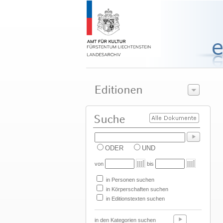
ODER
UND
von
bis
in Personen suchen
in Körperschaften suchen
in Editionstexten suchen
in den Kategorien suchen