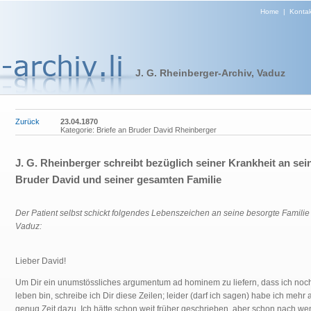
Home
|
Kontak
J. G. Rheinberger-Archiv, Vaduz
Zurück
23.04.1870
Kategorie: Briefe an Bruder David Rheinberger
J. G. Rheinberger schreibt bezüglich seiner Krankheit an sei
Bruder David und seiner gesamten Familie
Der Patient selbst schickt folgendes Lebenszeichen an seine besorgte Familie 
Vaduz:
Lieber David!
Um Dir ein unumstössliches argumentum ad hominem zu liefern, dass ich noc
leben bin, schreibe ich Dir diese Zeilen; leider (darf ich sagen) habe ich mehr 
genug Zeit dazu. Ich hätte schon weit früher geschrieben, aber schon nach we