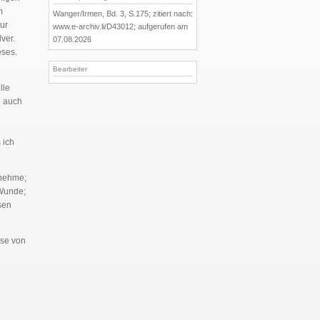
m
Wanger/Irmen, Bd. 3, S.175; zitiert nach:
nur
www.e-archiv.li/D43012; aufgerufen am
ver.
07.08.2026
eses.
Bearbeiter
lle
n auch
 ich
gnehme;
 Wunde;
sen
sse von