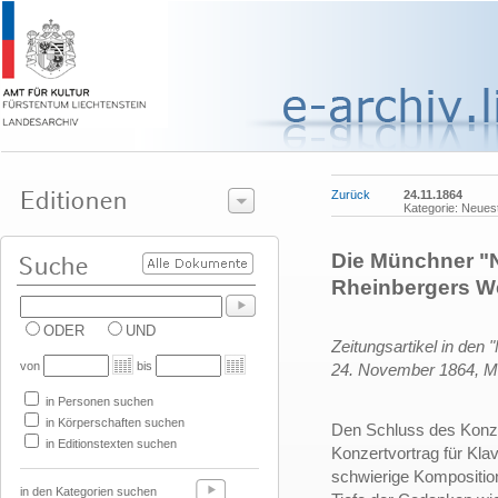
Zurück
24.11.1864
Kategorie: Neues
Die Münchner "N
Rheinbergers W
ODER
UND
Zeitungsartikel in den
von
bis
24. November 1864,
M
in Personen suchen
in Körperschaften suchen
Den Schluss des Konzer
in Editionstexten suchen
Konzertvortrag für Klav
schwierige Kompositio
in den Kategorien suchen