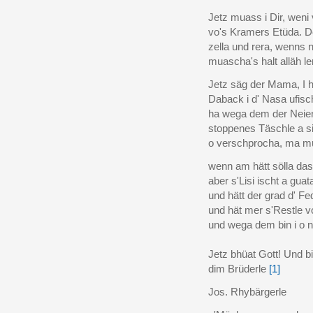
Jetz muass i Dir, weni 
vo's Kramers Etüda. D
zella und rera, wenns n
muascha's halt alläh ler
Jetz säg der Mama, I hei
Daback i d' Nasa ufisc
ha wega dem der Neier
stoppenes Täschle a si
o verschprocha, ma mua
wenn am hätt sölla da
aber s'Lisi ischt a gua
und hätt der grad d' Fe
und hät mer s'Restle 
und wega dem bin i o ne
(das isch
Jetz bhüat Gott! Und bi
dim Brüderle
[1]
Jos. Rhybärgerle