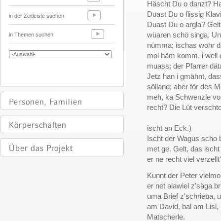
Häscht Du o danzt? Ha
Duast Du o flissig Klav
in der Zeitleiste suchen
Duast Du o argla? Gel
wüaren schö singa. Un
in Themen suchen
nümma; ischas wohr d
mol häm komm, i well 
muass; der Pfarrer dä
Jetz han i gmähnt, dass
sölland; aber för des 
meh, ka Schwenzle von 
recht? Die Lüt verschton
(
ischt an Eck.)
Ischt der Wagus scho 
met ge. Gelt, das ischt
er ne recht viel verzellt
Kunnt der Peter vielmo
er net alawiel z'säga br
uma Brief z'schrieba, u
am David, bal am Lisi,
Matscherle.