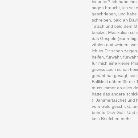
hinunter? Ich habe ihm 
sagen braucht, ich sei 
geschrieben, und habe 
schreiben, bald an Davi
Tatsch und bald dem Mat
besitze, Musikalien sc
das Gespele (=unruhige
zählen und weinen, wen
ich es Dir schon zeigen
helfen, fürwahr, fürwahr
für mich eine kleine Pr
gewiss auch schon heim
genäht hat gesagt, sie
Ballkleid nähen für die
muss immer an alles den
hätte das andere schick
(=Jammertasche) und ha
vom Geld geschickt, und
behüte Dich Gott. Und s
kein Briefchen mehr...