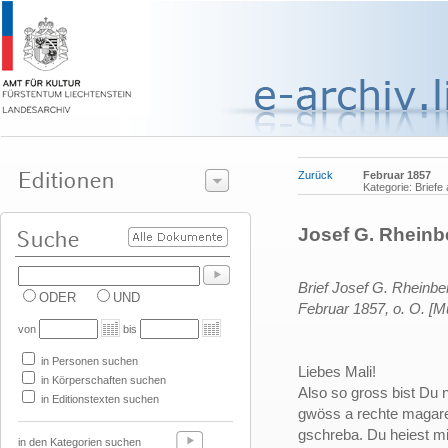
Zurück
Februar 1857
Kategorie: Briefe
Josef G. Rheinbe
Brief Josef G. Rheinb
ODER
UND
Februar 1857, o. O. [
von
bis
in Personen suchen
Liebes Mali!
in Körperschaften suchen
Also so gross bist Du 
in Editionstexten suchen
gwöss a rechte magare
gschreba. Du heiest m
in den Kategorien suchen