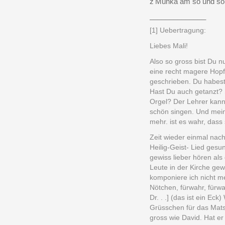
z'Münka am so und so 
______________
[1]
Uebertragung:
Liebes Mali!
Also so gross bist Du 
eine recht magere Hopf
geschrieben. Du habest
Hast Du auch getanzt? S
Orgel? Der Lehrer kann
schön singen. Und mein 
mehr. ist es wahr, dass
Zeit wieder einmal nac
Heilig-Geist- Lied ges
gewiss lieber hören als
Leute in der Kirche ge
komponiere ich nicht m
Nötchen, fürwahr, fürw
Dr. . .] (das ist ein 
Grüsschen für das Matsc
gross wie David. Hat er