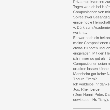
Privatmusikvereine zur 
Tagen war ich bei Hofm
Compositionen von mir 
Soirée zwei Gesangsqu
einige noble Herrschaf
v. Dürk zum Academie-
wo ich…
Es war noch ein bekannt
meine Compositionen z
etwas zu hören und ich 
eingeladen. Mit den He
ich immer so gut als fr
Compositionen seien nu
drucken lassen könne;
Mannheim gar keine Na
Theure Eltern?
Ich verbleibe Ihr dank
Jos. Rheinberger
(Dem Hanni, Peter, Dav
sowie auch Hr. Tichy).
______________