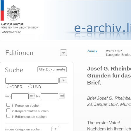
Zurück
23.01.1857
Kategorie: Brief
Josef G. Rheinbe
Gründen für das
Brief.
ODER
UND
von
bis
Brief Josef G. Rheinbe
23. Januar 1857, Mün
in Personen suchen
in Körperschaften suchen
in Editionstexten suchen
Theuerster Vater!
Nachdem ich Ihren lie
in den Kategorien suchen