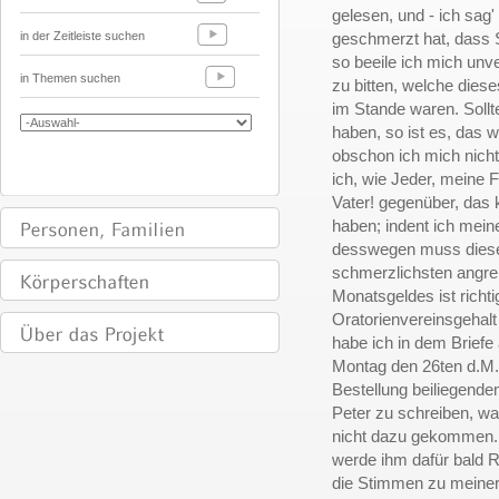
gelesen, und - ich sag'
in der Zeitleiste suchen
geschmerzt hat, dass Si
so beeile ich mich unv
in Themen suchen
zu bitten, welche die
im Stande waren. Sollt
haben, so ist es, das w
obschon ich mich nicht
ich, wie Jeder, meine 
Vater! gegenüber, das 
haben; indent ich meine
desswegen muss diese
schmerzlichsten angrei
Monatsgeldes ist richti
Oratorienvereinsgehalt
habe ich in dem Briefe 
Montag den 26ten d.M.
Bestellung beiliegenden
Peter zu schreiben, wa
nicht dazu gekommen. 
werde ihm dafür bald 
die Stimmen zu meiner