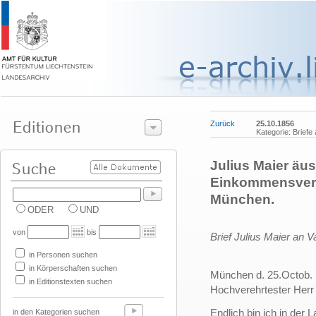
Zurück
25.10.1856
Kategorie: Brief
Julius Maier äus
Einkommensverh
München.
ODER
UND
von
bis
Brief Julius Maier an 
in Personen suchen
in Körperschaften suchen
München d. 25.Octob.
in Editionstexten suchen
Hochverehrtester Her
Endlich bin ich in der
in den Kategorien suchen