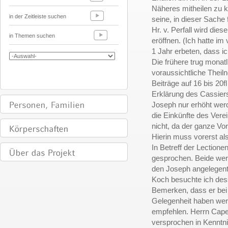
Näheres mitheilen zu k
in der Zeitleiste suchen
seine, in dieser Sache 
Hr. v. Perfall wird dies
in Themen suchen
eröffnen. (Ich hatte im
1 Jahr
erbeten, dass ic
Die frühere trug monat
voraussichtliche Theil
Beiträge auf 16 bis 20f
Erklärung des Cassier
Joseph nur erhöht werd
die Einkünfte des Vere
nicht, da der ganze Vo
Hierin muss vorerst al
In Betreff der Lectionen
gesprochen. Beide werd
den Joseph angelegentl
Koch besuchte ich des
Bemerken, dass er bei
Gelegenheit haben wer
empfehlen. Herrn Capel
versprochen in Kenntni