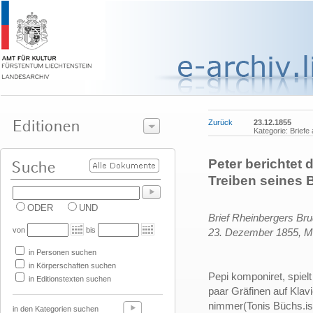
Zurück
23.12.1855
Kategorie: Brief
Peter berichtet
Treiben seines 
ODER
UND
Brief Rheinbergers Bru
von
bis
23. Dezember 1855, 
in Personen suchen
in Körperschaften suchen
Pepi komponiret, spielt
in Editionstexten suchen
paar Gräfinen auf Klavi
nimmer(Tonis Büchs.ist 
in den Kategorien suchen