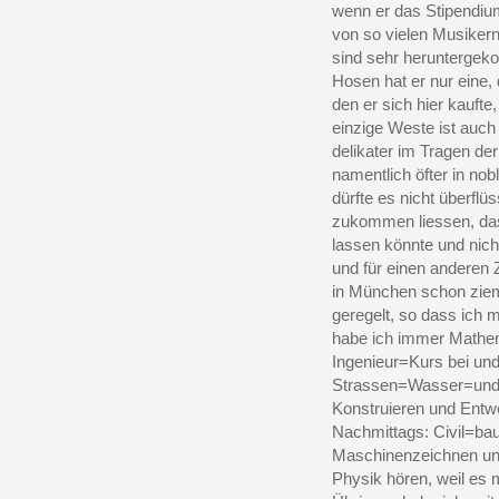
wenn er das Stipendi
von so vielen Musikern
sind sehr heruntergek
Hosen hat er nur eine, 
den er sich hier kaufte
einzige Weste ist auch
delikater im Tragen der
namentlich öfter in no
dürfte es nicht überflü
zukommen liessen, das
lassen könnte und nicht
und für einen anderen 
in München schon ziem
geregelt, so dass ich 
habe ich immer Mathem
Ingenieur=Kurs bei und
Strassen=Wasser=und 
Konstruieren und Entwe
Nachmittags: Civil=ba
Maschinenzeichnen und 
Physik hören, weil es m