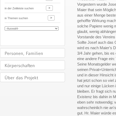
Vorgestern wurde Jose
in der Zeitleiste suchen
Maier that sein Mögli
aus einer Menge bester
in Themen suchen
gehoffte Wirkung mach
solche Papiere wenig 
glaubt, wenig abhängen
Vorstande des Vereins
Sollte Josef auch das 
wird es nach Maier's D
3/4 Jahr gehen, bis es 
eine andere Frage ein: 
Seine Monatsgelder we
seinen Privat=Unterric
und in dieser Hinsicht 
hat jetzt schon so viel
und nur einige Lücken
bleiben. Er fragt sich 
Existenz bis dahin in 
eben sehr notwendig; 
wahrscheinlich nie an
gut. Hr. Maier würde e