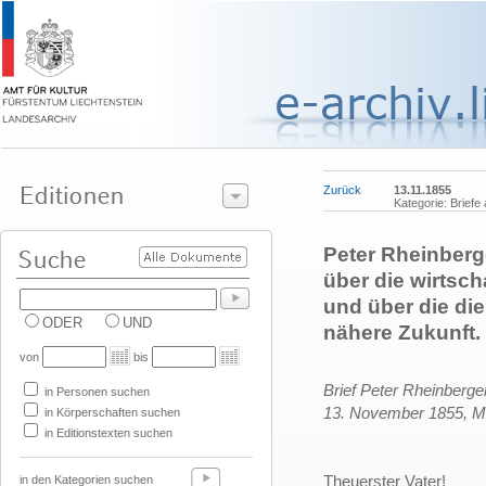
Zurück
13.11.1855
Kategorie: Brief
Peter Rheinberg
über die wirtsch
und über die di
ODER
UND
nähere Zukunft.
von
bis
Brief Peter Rheinberge
in Personen suchen
13. November 1855,
M
in Körperschaften suchen
in Editionstexten suchen
Theuerster Vater!
in den Kategorien suchen