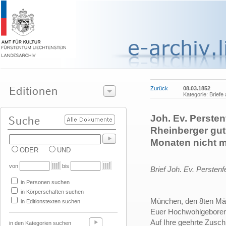
Zurück
08.03.1852
Kategorie: Brief
Joh. Ev. Persten
Rheinberger gut
Monaten nicht m
ODER
UND
von
bis
Brief Joh. Ev. Persten
in Personen suchen
in Körperschaften suchen
München, den 8ten Mä
in Editionstexten suchen
Euer Hochwohlgeboren
Auf Ihre geehrte Zusch
in den Kategorien suchen