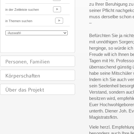
zu Ihrer Beruhigung zu
in der Zeitleiste suchen
seiner Pflicht nachgek
muss derselbe schon e
in Themen suchen
–
Befürchten Sie ja nicht
mit unnöthigen Sorgen;
herginge, so würde ich 
Freude will ich Ihnen b
Tagen mit Hr. Professo
überraschend günstig ü
habe seine Mitschüler w
Indem ich Sie auch ver
sein Seelenheil besorgt
Verstand, sondern auch
besitzen wird, empfeh
Euer Hochwohlgeboren
unterth. Diener Joh. Ev
Magistratsfktn.
Viele herzl. Empfehlu
besonders auch Ihre li