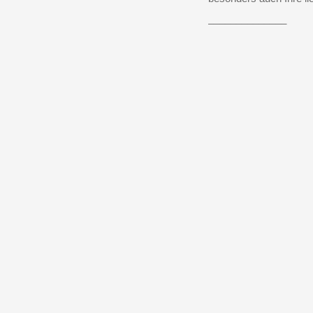
______________