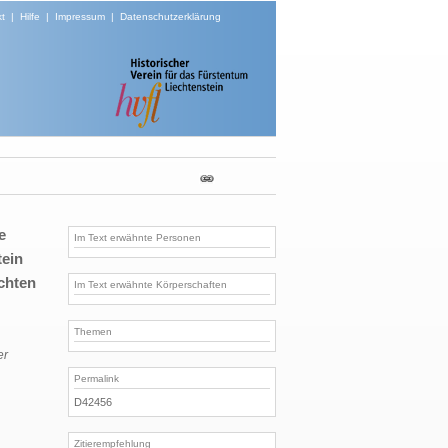
t
|
Hilfe
|
Impressum
|
Datenschutzerklärung
e
Im Text erwähnte Personen
tein
ichten
Im Text erwähnte Körperschaften
Themen
er
Permalink
D42456
Zitierempfehlung