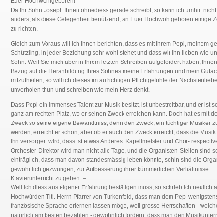
Euer Hochwohlgeboren!
Da Ihr Sohn Joseph Ihnen ohnediess gerade schreibt, so kann ich umhin nicht
anders, als diese Gelegenheit benützend, an Euer Hochwohlgeboren einige Z
zu richten.
Gleich zum Voraus will ich Ihnen berichten, dass es mit Ihrem Pepi, meinem ge
Schützling, in jeder Beziehung sehr wohl stehet und dass wir ihn lieben wie u
Sohn. Weil Sie mich aber in Ihrem letzten Schreiben aufgefordert haben, Ihnen
Bezug auf die Heranbildung Ihres Sohnes meine Erfahrungen und mein Gutac
mitzutheilen, so will ich dieses im aufrichtigen Pflichtgefühle der Nächstenlieb
unverholen thun und schreiben wie mein Herz denkt. –
Dass Pepi ein immenses Talent zur Musik besitzt, ist unbestreitbar, und er ist s
ganz am rechten Platz, wo er seinen Zweck erreichen kann. Doch hat es mit d
Zweck so seine eigene Bewandtniss; denn den Zweck, ein tüchtiger Musiker z
werden, erreicht er schon, aber ob er auch den Zweck erreicht, dass die Musik 
ihn versorgen wird, dass ist etwas Anderes. Kapellmeister und Chor- respectiv
Orchester-Direktor wird man nicht alle Tage, und die Organisten-Stellen sind s
einträglich, dass man davon standesmässig leben könnte, sohin sind die Orga
gewöhnlich gezwungen, zur Aufbesserung ihrer kümmerlichen Verhältnisse
Klavierunterricht zu geben. –
Weil ich diess aus eigener Erfahrung bestätigen muss, so schrieb ich neulich a
Hochwürden Titl. Herrn Pfarrer von Türkenfeld, dass man dem Pepi wenigsten
französische Sprache erlernen lassen möge, weil grosse Herrschaften - welch
natürlich am besten bezahlen - gewöhnlich fordern, dass man den Musikunterri