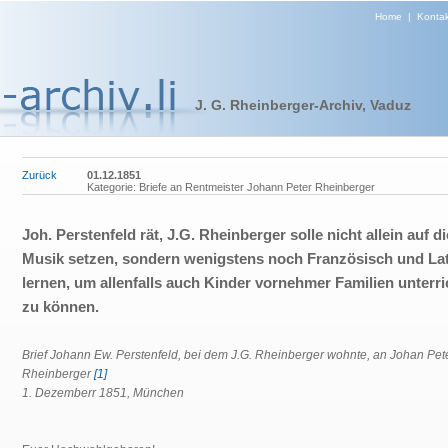
Home
|
Kontak
J. G. Rheinberger-Archiv, Vaduz
Zurück
01.12.1851
Kategorie: Briefe an Rentmeister Johann Peter Rheinberger
Joh. Perstenfeld rät, J.G. Rheinberger solle nicht allein auf di
Musik setzen, sondern wenigstens noch Französisch und La
lernen, um allenfalls auch Kinder vornehmer Familien unterr
zu können.
Brief Johann Ew. Perstenfeld, bei dem J.G. Rheinberger wohnte, an Johan Pet
Rheinberger
[1]
1. Dezemberr 1851, München