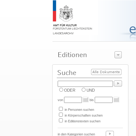
ODER
UND
von
bis
in Personen suchen
in Körperschaften suchen
in Editionstexten suchen
in den Kategorien suchen