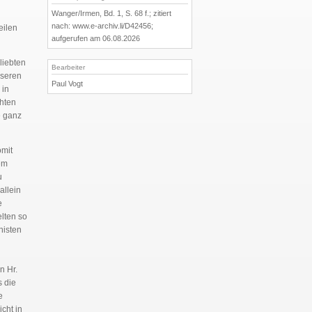
Wanger/Irmen, Bd. 1, S. 68 f.; zitiert
nach: www.e-archiv.li/D42456;
eilen
aufgerufen am 06.08.2026
liebten
Bearbeiter
nseren
Paul Vogt
 in
hten
e ganz
omit
em
u
allein
e
elten so
nisten
n Hr.
s die
e
cht in