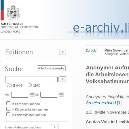
Zurück
Mitte November
Kategorie: Wirtsc
Anonymer Aufru
die Arbeitslosen
Volksabstimmun
ODER
UND
von
bis
Anonymes Flugblatt, 
Arbeiterverband
[1]
in Personen suchen
in Körperschaften suchen
o.D. (Mitte November 
in Editionstexten suchen
An das Volk in Liech
in den Kategorien suchen