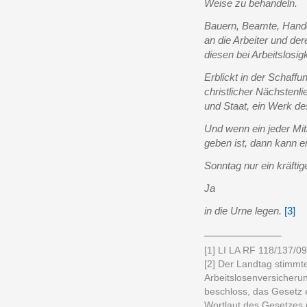
Weise zu behandeln.
Bauern, Beamte, Hand
an die Arbeiter und der
diesen bei Arbeitslosig
Erblickt in der Schaff
christlicher Nächstenl
und Staat, ein Werk d
Und wenn ein jeder Mi
geben ist, dann kann 
Sonntag nur ein kräfti
Ja
in die Urne legen.
[3]
______________
[1] LI LA RF 118/137/09
[2] Der Landtag stimmt
Arbeitslosenversicheru
beschloss, das Gesetz 
Wortlaut des Gesetzes 