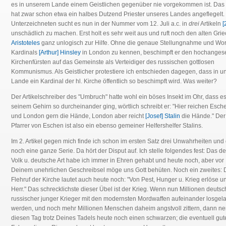
es in unserem Lande einem Geistlichen gegenüber nie vorgekommen ist. Das 
hat zwar schon etwa ein halbes Dutzend Priester unseres Landes angeflegelt
Unterzeichneten sucht es nun in der Nummer vom 12. Juli a.c. in
drei
Artikeln
[
unschädlich zu machen. Erst holt es sehr weit aus und ruft noch den alten Gri
Aristoteles
ganz unlogisch zur Hilfe. Ohne die genaue Stellungnahme und Wor
Kardinals
[Arthur] Hinsley
in London zu kennen, beschimpft er den hochange
Kirchenfürsten auf das Gemeinste als Verteidiger des russischen gottlosen
Kommunismus. Als Geistlicher protestiere ich entschieden dagegen, dass in 
Lande ein Kardinal der hl. Kirche öffentlich so beschimpft wird. Was weiter?
Der Artikelschreiber des "Umbruch" hatte wohl ein böses Insekt im Ohr, dass es
seinem Gehirn so durcheinander ging, wörtlich schreibt er: "Hier reichen Esch
und London gern die Hände, London aber reicht
[Josef] Stalin
die Hände." Der 
Pfarrer von Eschen ist also ein ebenso gemeiner Helfershelfer Stalins.
Im 2. Artikel gegen mich finde ich schon im ersten Satz drei Unwahrheiten und
noch eine ganze Serie. Da hört der Disput auf. Ich stelle folgendes fest: Das d
Volk u. deutsche Art habe ich immer in Ehren gehabt und heute noch, aber vor
Deinem unehrlichen Geschreibsel möge uns Gott behüten. Noch ein zweites: 
Flehruf der Kirche lautet auch heute noch: "Von Pest, Hunger u. Krieg erlöse un
Herr." Das schrecklichste dieser Übel ist der Krieg. Wenn nun Millionen deuts
russischer junger Krieger mit den modernsten Mordwaffen aufeinander losgel
werden, und noch mehr Millionen Menschen daheim angstvoll zittern, dann ne
diesen Tag trotz Deines Tadels heute noch einen schwarzen; die eventuell gut