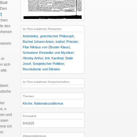
Blatt
. Den
2]
echen
te des
Im Text erwähnte Personen
sehenen
Aristoteles, griechischer Philosoph
;
Büchel Johann Anton, kathol. Priester
;
unserem
Flüe Niklaus von (Bruder Klaus),
Schweizer Einsiedler und Mystiker
;
Hinsley Arthur, brit. Kardinal
;
Stalin
 in
Josef, Sowjetischer Politiker,
en sich
Revolutionär und Diktator
alte
Im Text erwähnte Körperschaften
 dann
eutsche
Themen
Der
Kirche
;
Nationalsozialismus
s, o
cher und
Permalink
assen
D41825
nne ich
en
Zitierempfehlung