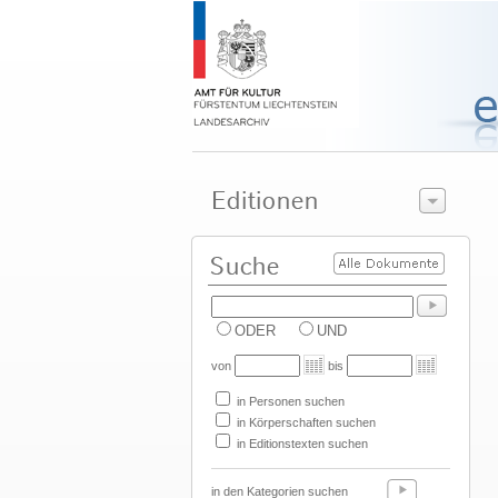
ODER
UND
von
bis
in Personen suchen
in Körperschaften suchen
in Editionstexten suchen
in den Kategorien suchen