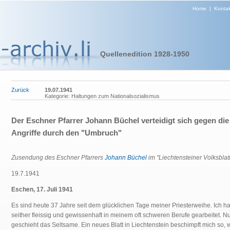
Home
|
Kontak
Quellenedition 1928-1950
Zurück
19.07.1941
Kategorie: Haltungen zum Nationalsozialismus
Der Eschner Pfarrer Johann Büchel verteidigt sich gegen die
Angriffe durch den "Umbruch"
Zusendung des Eschner Pfarrers
Johann Büchel
im "Liechtensteiner Volksblatt
19.7.1941
Eschen, 17. Juli 1941
Es sind heute 37 Jahre seit dem glücklichen Tage meiner Priesterweihe. Ich h
seither fleissig und gewissenhaft in meinem oft schweren Berufe gearbeitet. N
geschieht das Seltsame. Ein neues Blatt in Liechtenstein beschimpft mich so, 