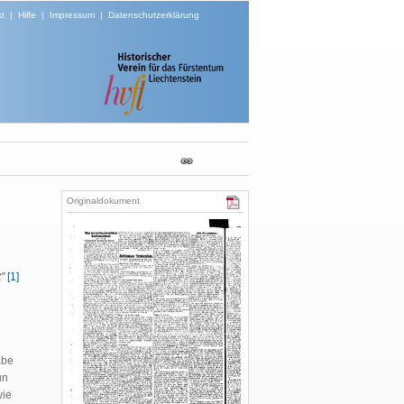
t
|
Hilfe
|
Impressum
|
Datenschutzerklärung
Originaldokument
"
[1]
abe
un
wie