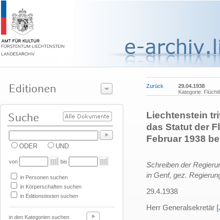
Zurück
29.04.1938
Kategorie: Flücht
Liechtenstein tr
das Statut der 
Februar 1938 be
ODER
UND
von
bis
Schreiben der Regieru
in Genf, gez. Regierung
in Personen suchen
in Körperschaften suchen
29.4.1938
in Editionstexten suchen
Herr Generalsekretär [
in den Kategorien suchen