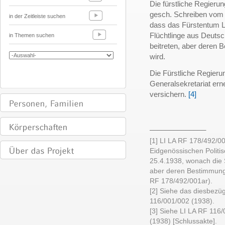
Die fürstliche Regieru
gesch. Schreiben vom 
in der Zeitleiste suchen
dass das Fürstentum Li
Flüchtlinge aus Deuts
in Themen suchen
beitreten, aber deren
wird.
Die Fürstliche Regieru
Generalsekretariat er
versichern.
[4]
______________
[1] LI LA RF 178/492/00
Eidgenössischen Polit
25.4.1938, wonach die 
aber deren Bestimmung
RF 178/492/001ar).
[2] Siehe das diesbezüg
116/001/002 (1938).
[3] Siehe LI LA RF 116
(1938) [Schlussakte].