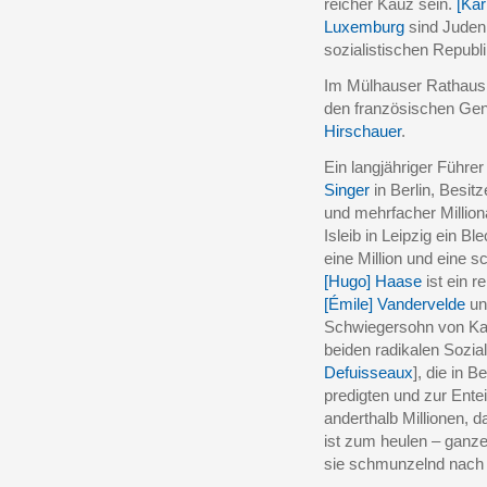
reicher Kauz
sein.
[Kar
Luxemburg
sind Juden
sozialistischen Republi
Im Mülhauser Rathaus 
den französischen Gen
Hirschauer
.
Ein langjähriger Führe
Singer
in Berlin, Besit
und mehrfacher Million
Isleib in Leipzig ein B
eine Million und eine s
[Hugo] Haase
ist ein r
[Émile] Vandervelde
un
Schwiegersohn von Karl
beiden radikalen Sozia
Defuisseaux
], die in 
predigten und zur Entei
anderthalb Millionen, 
ist zum heulen – ganze
sie schmunzelnd nach