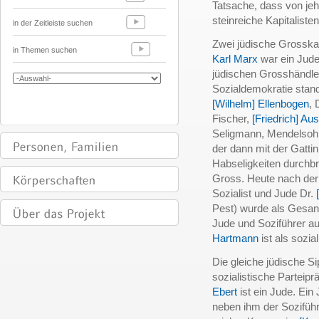
Tatsache, dass von jeh
steinreiche Kapitalist
in der Zeitleiste suchen
Zwei jüdische Grosskap
in Themen suchen
Karl Marx
war ein Jud
jüdischen Grosshändler
Sozialdemokratie stan
[Wilhelm] Ellenbogen
, 
Fischer,
[Friedrich] Aust
Seligmann, Mendelsohn
der dann mit der Gatti
Habseligkeiten durchbra
Gross. Heute nach der 
Sozialist und Jude Dr.
Pest) wurde als Gesan
Jude und Soziführer au
Hartmann
ist als sozia
Die gleiche jüdische S
sozialistische Parteip
Ebert
ist ein Jude. Ein
neben ihm der Sozifüh