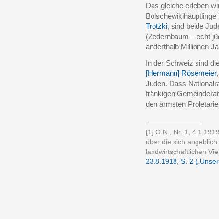
Das gleiche erleben wir
Bolschewikihäuptlinge
Trotzki
, sind beide Jud
(Zedernbaum – echt jüd
anderthalb Millionen Ja
In der Schweiz sind die
[Hermann] Rösemeier
Juden. Dass Nationalr
fränkigen Gemeinderat
den ärmsten Proletarier
______________
[1] O.N., Nr. 1, 4.1.19
über die sich angeblich
landwirtschaftlichen Vie
23.8.1918, S. 2 („Unser