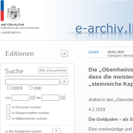
Zurück
04.01.1919
Kategorie: Menta
Die „Oberrheini
dass die meisten
„steinreiche Ka
ODER
UND
von
bis
Artikel in den „Oberrh
in Personen suchen
4.1.1919
in Körperschaften suchen
in Editionstexten suchen
Die Geldjuden – als S
Eine merkwürdige und v
in den Kategorien suchen