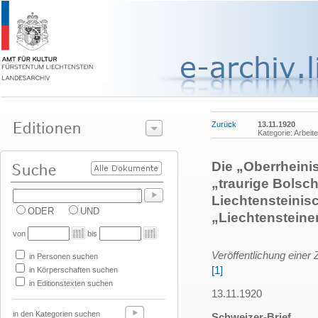
Zurück
13.11.1920
Kategorie: Arbeit
Die „Oberrheinis
„traurige Bolsc
Liechtensteinis
ODER
UND
„Liechtensteiner
von
bis
Veröffentlichung einer
in Personen suchen
[1]
in Körperschaften suchen
in Editionstexten suchen
13.11.1920
in den Kategorien suchen
Schweizer-Brief