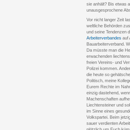
sie anhält? Bis etwas 
unausgesprochene Absic
Vor nicht langer Zeit la
weltliche Behörden z
und seine Tendenzen d
Arbeiterverbandes
auf 
Bauarbeiterverband. We
Da müsste man die Her
erwachenden liechtens
freien Vereins- und V
Polizei kommen. Andere
die heute so gehätschel
Politisch, meine Kolleg
Eurem Rechte im Nahme
einzig dastehend, wenn
Machenschaften aufhelfe
Liechtensteiner und soll
im Sinne eines gesunde
Volkspartei. Beim jetz
sauer verdienten Arbei
plötzlich um Euch küm