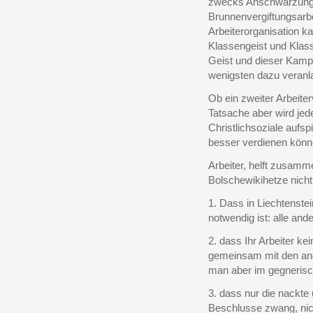
zwecks Anschwärzung v
Brunnenvergiftungsarb
Arbeiterorganisation k
Klassengeist und Kla
Geist und dieser Kampf
wenigsten dazu veranla
Ob ein zweiter Arbeiterv
Tatsache aber wird jeden
Christlichsoziale aufsp
besser verdienen könn
Arbeiter, helft zusamm
Bolschewikihetze nicht
1. Dass in Liechtenstei
notwendig ist: alle an
2. dass Ihr Arbeiter k
gemeinsam mit den and
man aber im gegnerisc
3. dass nur die nackte
Beschlusse zwang, nich