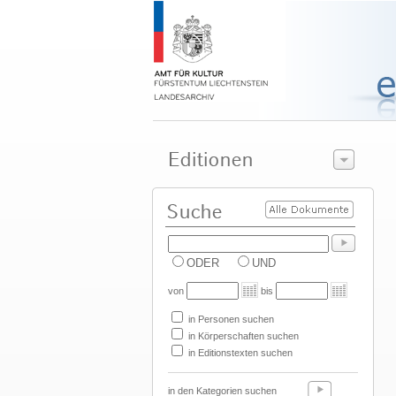
ODER
UND
von
bis
in Personen suchen
in Körperschaften suchen
in Editionstexten suchen
in den Kategorien suchen