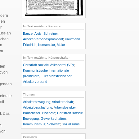
ndern
nen
Im Text erwähnte Personen
r
luss an
Banzer Alois, Schreiner,
ischen
Arbeiterverbandspräsident
;
Kaufmann
Friedrich, Kunstmaler, Maler
en
en
Im Text erwähnte Körperschaften
Christlich-soziale Volkspartei (VP)
;
den
Kommunistische Internationale
t von
(Komintern)
;
Liechtensteinischer
Arbeiterverband
egenden
Themen
eferate
mit
Arbeiterbewegung
;
Arbeiterschaft
;
Arbeitsbeschaffung
;
Arbeitslosigkeit
;
Bauarbeiter
;
Bischöfe
;
Christlich-soziale
t. Das
Bewegung
;
Gewerkschaften
;
Kommunismus
;
Schweiz
;
Sozialismus
h
von
Permalink