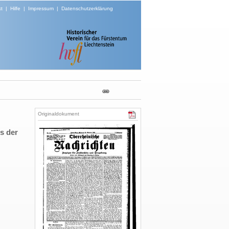
t
|
Hilfe
|
Impressum
|
Datenschutzerklärung
Originaldokument
s der