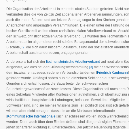
(Eingesandt)
Die Organisation der Arbeiter ist in ein recht akutes Stadium getreten. Nicht nur
verkünden dies die von Zeit zu Zeit abgehaltenen Arbeiterversammlungen, so
auch die in den Blättern und am letzten Sonntag sogar in den Kirchen gehalte
Ansprachen und angesagten Versammlungen. Die einen unter der Führung de
hochw. Geistlichkeit wollen einen christlichsozialen Arbeiterverband mit Ansch
den schweiz. christlichsozialen Arbeiterverband. Es wurden den liechtenstein
Arbeitern das im allgemeinen recht schöne Bettagsmandat der schweizerisch
Bischöfe,
[2]
die sich darin mit dem Sozialismus und der sozialistisch orientiert
Arbeiterschaft auseinandersetzen, entgegengehalten.
Andererseits hat sich der
liechtensteinische Arbeiterverband
auf neutralem Bo
aufgebaut, wie dies bei der Gründungsversammlung
[3]
meines Wissens selbs
dem inzwischen ausgeschiedenen Verbandspräsidenten [
Friedrich Kaufmann
]
gefordert wurde. Unlängst haben nun die einzelnen Sektionen aus schwerwi
Gründen sich entschlossen, die Bauarbeiter der schweizerischen
Bauarbeitergewerkschaft anzuschliessen. Diese Organisation soll nach dem R
eines Sekretärs Mitglieder aller Konfessionen aufnehmen, sich überhaupt nur 
wirtschaftlichen, hauptsächlich Lohnfragen, befassen. Soweit ihre Mitglieder
Schweizer sind, sind sie meines Wissens zum Teil politisch sozialistisch gefärb
will nun aber nicht besagen, dass alle an die Moskauer Internationale
[
Kommunistische Internationale
] sich anschliessen wollen, noch wahrscheinlic
werden. Denn auch über dem Rheine drüben sind die gemässigten Elemente 
jenen schärferer Richtung zu unterscheiden. Der jetzt in Neuenburg tagende