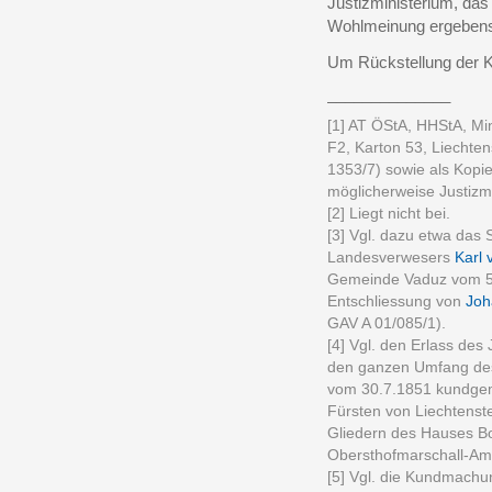
Justizministerium, das
Wohlmeinung ergebens
Um Rückstellung der 
______________
[1] AT ÖStA, HHStA, Min
F2, Karton 53, Liechten
1353/7) sowie als Kopie
möglicherweise Justizm
[2] Liegt nicht bei.
[3] Vgl. dazu etwa das 
Landesverwesers
Karl 
Gemeinde Vaduz vom 5.
Entschliessung von
Joh
GAV A 01/085/1).
[4] Vgl. den Erlass des
den ganzen Umfang des 
vom 30.7.1851 kundgem
Fürsten von Liechtenste
Gliedern des Hauses Bo
Obersthofmarschall-Amte
[5] Vgl. die Kundmachu