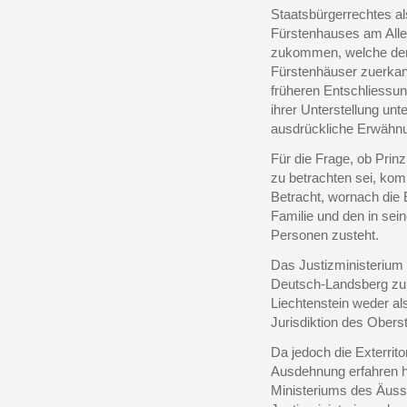
Staatsbürgerrechtes al
Fürstenhauses am Alle
zukommen, welche den 
Fürstenhäuser zuerkan
früheren Entschliessunge
ihrer Unterstellung unt
ausdrückliche Erwähnu
Für die Frage, ob Prinz 
zu betrachten sei, kom
Betracht, wornach die 
Familie und den in sei
Personen zusteht.
Das Justizministerium 
Deutsch-Landsberg zu e
Liechtenstein weder als
Jurisdiktion des Obers
Da jedoch die Exterritor
Ausdehnung erfahren h
Ministeriums des Äuss