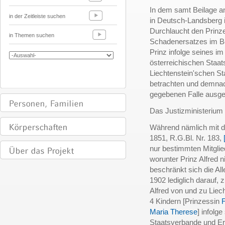
In dem samt Beilage a
in der Zeitleiste suchen
in Deutsch-Landsberg 
Durchlaucht den Prinz
in Themen suchen
Schadenersatzes im Be
Prinz infolge seines im
österreichischen Staa
Liechtenstein'schen S
betrachten und demnac
gegebenen Falle ausge
Das Justizministerium 
Während nämlich mit de
1851, R.G.Bl. Nr. 183,
nur bestimmten Mitglied
worunter Prinz Alfred nic
beschränkt sich die A
1902 lediglich darauf,
Alfred von und zu Liec
4 Kindern [Prinzessin
Maria Therese
] infolg
Staatsverbande und Er