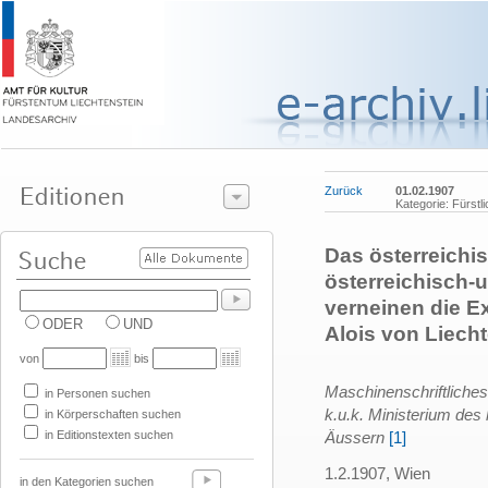
Zurück
01.02.1907
Kategorie: Fürstl
Das österreichi
österreichisch-
verneinen die Ext
ODER
UND
Alois von Liech
von
bis
Maschinenschriftliches
in Personen suchen
k.u.k. Ministerium des
in Körperschaften suchen
in Editionstexten suchen
Äussern
[1]
1.2.1907, Wien
in den Kategorien suchen