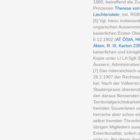
1880, betreffend die Zu
Prinzessin
Therese von 
Liechtenstein
, öst. RGB
[6] Vgl. hiezu insbeson
ungarischen Aussenmin
kaiserlichen Ersten Ob
6.12.1902 (
AT ÖStA, HH
Akten, R. III, Karton 23
kaiserlichen und könig
Kopie unter LI LA SgK 0
Äussern, Administrativ
[7] Das österreichisch-
26.2.1907 der Rechtsau
bei: Nach der Völkerrec
Staatenpraxis übereinst
den daraus fliessenden 
Territorialgerichtsbarke
fremden Souveränen und
herrsche aber schon ei
selbst fremden Thronfol
übrigen Migliedern ausw
Exterritorialität, sofern
nicht zu. Bei dieser Sa