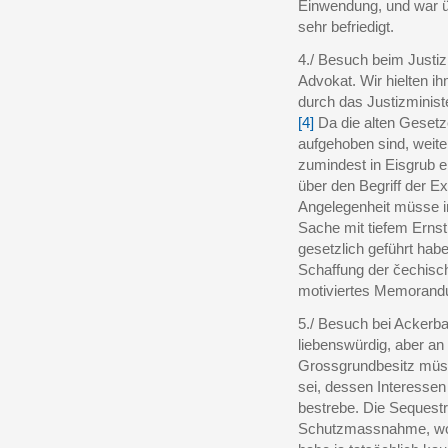
Einwendung, und war 
sehr befriedigt.
4./ Besuch beim Justi
Advokat. Wir hielten ih
durch das Justizminist
[4]
Da die alten Gesetz
aufgehoben sind, weite
zumindest in Eisgrub e
über den Begriff der Exte
Angelegenheit müsse in
Sache mit tiefem Ernst,
gesetzlich geführt habe
Schaffung der čechisch
motiviertes Memoran
5./ Besuch bei Ackerba
liebenswürdig, aber an
Grossgrundbesitz müsse
sei, dessen Interesse
bestrebe. Die Sequestr
Schutzmassnahme, wod