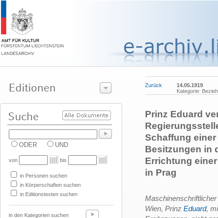
Zurück
14.05.1919
Kategorie: Bezie
Prinz Eduard ve
Regierungsstell
Schaffung einer 
ODER
UND
Besitzungen in 
Errichtung eine
von
bis
in Prag
in Personen suchen
in Körperschaften suchen
in Editionstexten suchen
Maschinenschriftlicher
Wien, Prinz
Eduard
, m
in den Kategorien suchen