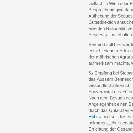
vielfach in Wien oder
Besprechung ging dah
Aufhebung der Sequeste
Güterdirektion ansuche
eine den Nationalen ve
Sequestration erhalten
Bemerkt soll hier werd
entschiedenem Erfolg
der mährischen Agrar
aufmerksam machte, wo
6./ Empfang bei Štepane
des Äussern Bennesch
Gesandtschaftserrichtu
Souveränität des Fürste
Nach dem Besuch des P
Angelegenheit einen Be
durch das Gutachten e
Hobza
und soll dieses 
bekamen, „eher negativ
Errichtung der Gesandt