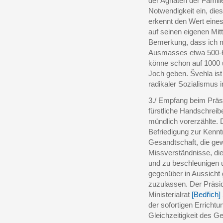
der Agnaten der Familie
Notwendigkeit ein, die
erkennt den Wert eines
auf seinen eigenen Mit
Bemerkung, dass ich mi
Ausmasses etwa 500-60
könne schon auf 1000
Joch geben. Švehla is
radikaler Sozialismus 
3./ Empfang beim Präs
fürstliche Handschreib
mündlich vorerzählte. 
Befriedigung zur Kennt
Gesandtschaft, die ge
Missverständnisse, die
und zu beschleunigen 
gegenüber in Aussicht g
zuzulassen. Der Präsid
Ministerialrat
[
Bed
ř
ich
]
der sofortigen Erricht
Gleichzeitigkeit des G