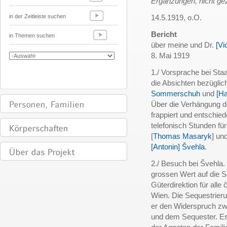
Ergänzungen, nicht ge
in der Zeitleiste suchen
14.5.1919, o.O.
Bericht
in Themen suchen
über meine und Dr.
[Vi
8. Mai 1919
1./ Vorsprache bei Sta
die Absichten bezügli
Sommerschuh
und
[Ha
Über die Verhängung 
frappiert und entschie
telefonisch Stunden f
[
Thomas Masaryk
] un
[Antonin] Švehla
.
2./ Besuch bei Švehla. 
grossen Wert auf die 
Güterdirektion für alle
Wien. Die Sequestrieru
er den Widerspruch zwi
und dem Sequester. Es