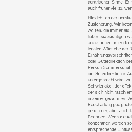
agrarischen Sinne. Er
auch früher viel zu wen
Hinsichtlich der unmit
Zusicherung. Wir betont
wollten, die immer als
lieber beabsichtigen w
anzusuchen unter dem A
legalen Wünsche der 
Ernährungsvorschrifte
oder Güterdirektion be
Person Sommerschuh’s 
die Güterdirektion in 
untergebracht wird, wur
Schwierigkeit der effe
der sich nicht rasch e
in seiner gewohnten Ve
Beschaffung geeigneter,
genehmer, aber auch tak
Beamten. Wenn die Adm
konzentriert werden so
entsprechende Einfluss