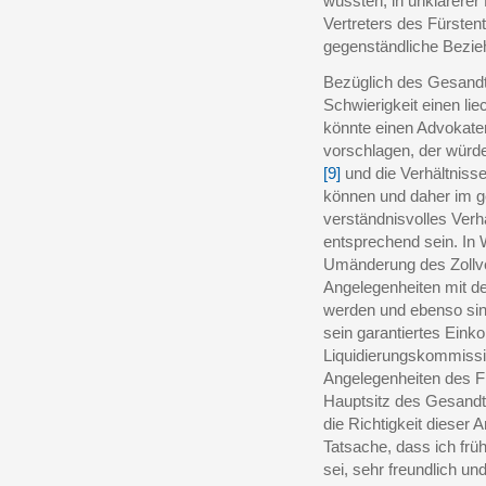
wussten, in unklarerer
Vertreters des Fürsten
gegenständliche Bezieh
Bezüglich des Gesandt
Schwierigkeit einen li
könnte einen Advokate
vorschlagen, der würd
[9]
und die Verhältniss
können und daher im g
verständnisvolles Verh
entsprechend sein. In
Umänderung des Zollv
Angelegenheiten mit de
werden und ebenso sin
sein garantiertes Eink
Liquidierungskommissi
Angelegenheiten des F
Hauptsitz des Gesandt
die Richtigkeit dieser
Tatsache, dass ich fr
sei, sehr freundlich un