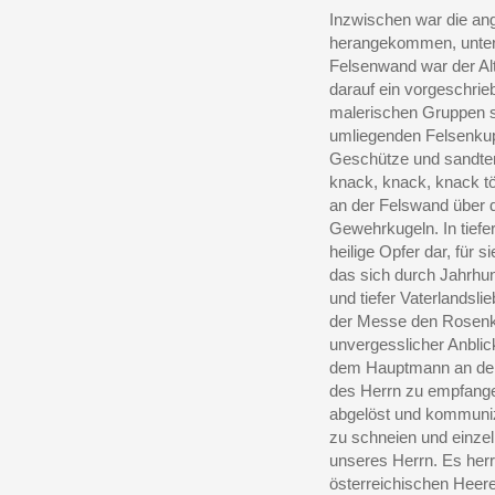
Inzwischen war die ang
herangekommen, unter 
Felsenwand war der Alta
darauf ein vorgeschrieb
malerischen Gruppen s
umliegenden Felsenkupp
Geschütze und sandten
knack, knack, knack t
an der Felswand über 
Gewehrkugeln. In tiefer
heilige Opfer dar, für s
das sich durch Jahrhun
und tiefer Vaterlandsli
der Messe den Rosenkr
unvergesslicher Anblic
dem Hauptmann an der 
des Herrn zu empfangen
abgelöst und kommuniz
zu schneien und einzel
unseres Herrn. Es herrs
österreichischen Heer