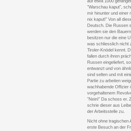
auf etwa 1000 gefange
"Warschau kaput", schri
mir hinunter und einer
nix kaput!" Von all di
Deutsch. Die Russen si
werden sie den Bauern 
besitzen nur die eine U
was schliesslich nich
Tiroler-Knödel kennt. 
fallen durch ihren prä
Russen eingeliefert, so
entwanzt und von ähnli
sind selten und mit ein
Partie zu arbeiten weig
wachhabende Offizier i
vorgehaltenem Revolver
"Nein!" Da schoss er. 
schrie dieser aus Leib
der Arbeitsstelle zu.
Nicht ohne tragischen 
erste Besuch an der Fr