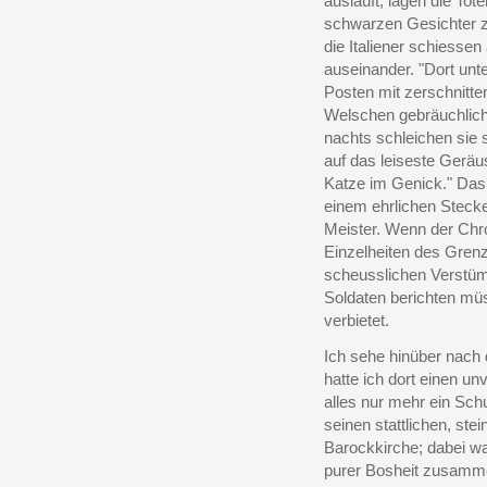
ausläuft, lagen die Tot
schwarzen Gesichter zu
die Italiener schiessen
auseinander. "Dort unt
Posten mit zerschnitten
Welschen gebräuchliche
nachts schleichen sie 
auf das leiseste Geräu
Katze im Genick." Das 
einem ehrlichen Stecken
Meister. Wenn der Chro
Einzelheiten des Gren
scheusslichen Verstüm
Soldaten berichten mü
verbietet.
Ich sehe hinüber nach
hatte ich dort einen un
alles nur mehr ein Sch
seinen stattlichen, st
Barockkirche; dabei wa
purer Bosheit zusam