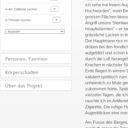
ich sehe mit freiem Au
in der Zeitleiste suchen
Hochwürden", mein Beg
grossen Flächen blossg
in Themen suchen
Angriff unsere Steinla
hinaufstürmten" – er hi
grässliche Lücken in i
Der Hauptmann riss mic
drüben bei den feindlic
aufgeblitzt und schon
durch die Luft herang
Krachen in nächster Nä
Erde fliegen in wirrem
salutiert spöttisch zu
unheimlich zu Mute gew
zukommen hörte. Späte
vierzehn Tagen, die ich
rauchte ich im Artiller
Zigarette. Die ruhige H
Augenblicken eine mer
Am Fusse des Berges, 