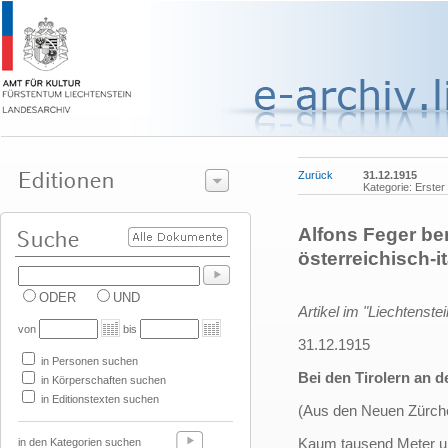
Zurück
31.12.1915
Kategorie: Erster
Alfons Feger ber
österreichisch-it
ODER
UND
Artikel im "Liechtenstei
von
bis
31.12.1915
in Personen suchen
Bei den Tirolern an d
in Körperschaften suchen
in Editionstexten suchen
(Aus den Neuen Zürch
Kaum tausend Meter uns
in den Kategorien suchen