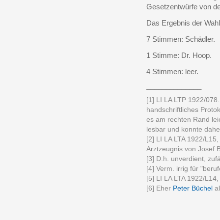
Gesetzentwürfe von der
Das Ergebnis der Wahl
7 Stimmen: Schädler.
1 Stimme: Dr. Hoop.
4 Stimmen: leer.
______________
[1] LI LA LTP 1922/078.
handschriftliches Protok
es am rechten Rand leic
lesbar und konnte dahe
[2] LI LA LTA 1922/L15
Arztzeugnis von Josef 
[3] D.h. unverdient, zufäl
[4] Verm. irrig für "beru
[5] LI LA LTA 1922/L14,
[6] Eher
Peter Büchel
a