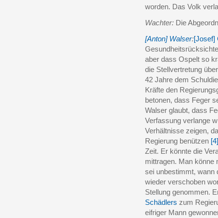
worden. Das Volk verl
Wachter:
Die Abgeordnet
[Anton] Walser
:
[Josef]
Gesundheitsrücksichte
aber dass Ospelt so kr
die Stellvertretung ü
42 Jahre dem Schuldien
Kräfte den Regierungs
betonen, dass Feger sei
Walser glaubt, dass F
Verfassung verlange w
Verhältnisse zeigen, d
Regierung benützen
[4
Zeit. Er könnte die Ve
mittragen. Man könne 
sei unbestimmt, wann 
wieder verschoben wor
Stellung genommen. Er
Schädlers
zum Regierun
eifriger Mann gewonnen