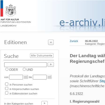
Zurück
06.06.1922
Kategorie: Regie
Der Landtag wäh
Regierungschef
ODER
UND
Protokoll der Landtags
von
bis
sowie Schriftführer
Ste
in Personen suchen
(maschinenschriftliche 
in Körperschaften suchen
6.6.1922
in Editionstexten suchen
I. Regierungswahl
in den Kategorien suchen