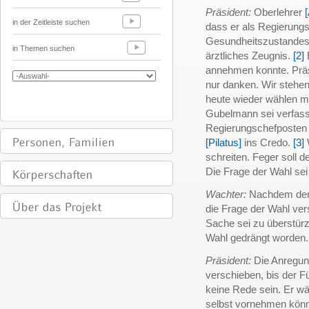
Präsident:
Oberlehrer
in der Zeitleiste suchen
dass er als Regierung
Gesundheitszustandes.
in Themen suchen
ärztliches Zeugnis.
[2]
E
annehmen konnte. Präs
nur danken. Wir stehen
heute wieder wählen mü
Gubelmann sei verfas
Regierungschefposte
[Pilatus]
ins Credo.
[3]
schreiten. Feger soll
Die Frage der Wahl sei 
Wachter:
Nachdem der 
die Frage der Wahl ver
Sache sei zu überstür
Wahl gedrängt worden.
Präsident:
Die Anregun
verschieben, bis der 
keine Rede sein. Er wä
selbst vornehmen könn