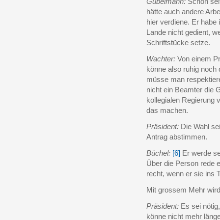
Gubelmann:
Schon seit
hätte auch andere Arb
hier verdiene. Er habe
Lande nicht gedient, w
Schriftstücke setze.
Wachter:
Von einem Pro
könne also ruhig noc
müsse man respektiere
nicht ein Beamter die G
kollegialen Regierung 
das machen.
Präsident:
Die Wahl sei
Antrag abstimmen.
Büchel:
[6]
Er werde se
Über die Person rede e
recht, wenn er sie ins T
Mit grossem Mehr wird
Präsident:
Es sei nötig
könne nicht mehr länge