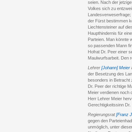
seien. Nach der jetzig
Volkes sich zu entzwei
Landesverweserfrage; d
der Fürst bestimmen k
Liechtensteiner auf d
Haupthindernis für eine
Parteien. Man könnte w
so passenden Mann fin
Hofrat Dr. Peer einer 
Maulwurfsarbeit. Den r
Lehrer
[Johann] Meier
a
der Besetzung des Lan
besonders in Betracht z
Dr. Peer der richtige 
Meier verdienen noch 
Herr Lehrer Meier hervo
Gerechtigkeitssinn Dr
Regierungsrat
[Franz 
gegen den Parteienhade
unmöglich, unter diese