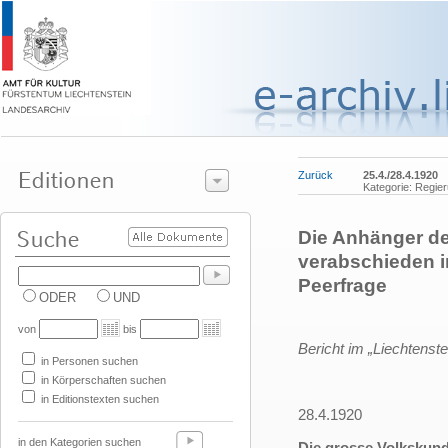
Zurück
25.4./28.4.1920
Kategorie: Regie
Die Anhänger der
verabschieden i
Peerfrage
ODER
UND
von
bis
Bericht im „Liechtenste
in Personen suchen
in Körperschaften suchen
in Editionstexten suchen
28.4.1920
in den Kategorien suchen
Die grosse Volkskun