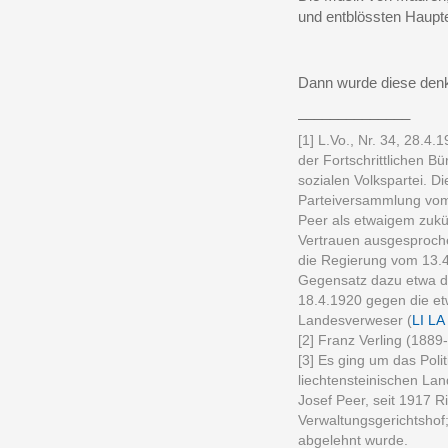
und entblössten Haupt
Dann wurde diese den
______________
[1] L.Vo., Nr. 34, 28.4
der Fortschrittlichen B
sozialen Volkspartei. Di
Parteiversammlung vom 
Peer als etwaigem zukü
Vertrauen ausgesproch
die Regierung vom 13.4
Gegensatz dazu etwa di
18.4.1920 gegen die et
Landesverweser (
LI LA
[2] Franz Verling (1889
[3] Es ging um das Pol
liechtensteinischen La
Josef Peer, seit 1917 R
Verwaltungsgerichtshof;
abgelehnt wurde.