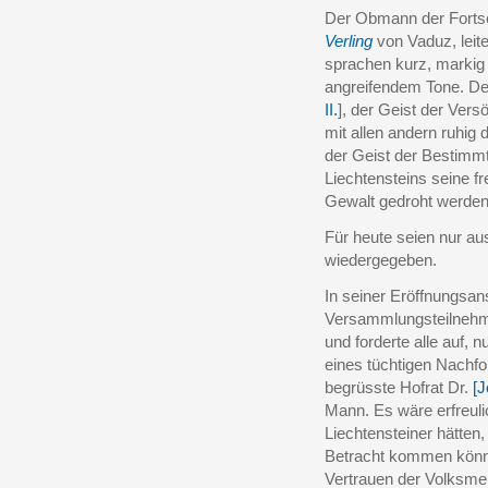
Der Obmann der Fortsch
Verling
von Vaduz, leit
sprachen kurz, markig
angreifendem Tone. Der
II.
], der Geist der Ver
mit allen andern ruhig
der Geist der Bestimmt
Liechtensteins seine f
Gewalt gedroht werden s
Für heute seien nur a
wiedergegeben.
In seiner Eröffnungsa
Versammlungsteilnehme
und forderte alle auf, n
eines tüchtigen Nachf
begrüsste Hofrat Dr.
[J
Mann. Es wäre erfreulic
Liechtensteiner hätten,
Betracht kommen könnte
Vertrauen der Volksmeh