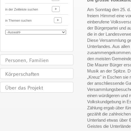
Am Sonntag den 25. d. 
in der Zeitleiste suchen
freiem Himmel eine 
in Themen suchen
einberufene Volksvers
der Bürgerpartei und a
die in der Landesverw
Diese Versammlung ges
Unterlandes. Aus alle
zusammengekommen, u
den meisten Gemeinde
Die Maurer Bürger ersc
Musik an der Spitze. D
„Kreuz" in Eschen sie n
der anschliessende Gar
Versammlungsbesucher
einen würdigeren und 
Volkskundgebung in E
Zählung ergab
über fü
gezählt die zahlreich
Unterland etwas über 6
Geistes die Unterlände