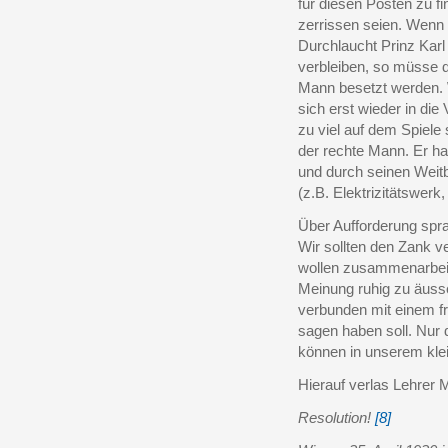
für diesen Posten zu fi
zerrissen seien. Wenn
Durchlaucht Prinz Kar
verbleiben, so müsse d
Mann besetzt werden. 
sich erst wieder in di
zu viel auf dem Spiele
der rechte Mann. Er ha
und durch seinen Weitb
(z.B. Elektrizitätswer
Über Aufforderung spra
Wir sollten den Zank v
wollen zusammenarbeite
Meinung ruhig zu äusser
verbunden mit einem f
sagen haben soll. Nur 
können in unserem kl
Hierauf verlas Lehrer 
Resolution!
[8]