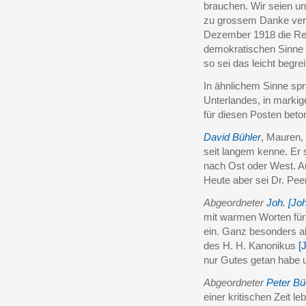
brauchen. Wir seien u
zu grossem Danke verpfl
Dezember 1918 die R
demokratischen Sinne g
so sei das leicht begrei
In ähnlichem Sinne sp
Unterlandes, in markig
für diesen Posten bet
David Bühler
, Mauren,
seit langem kenne. Er s
nach Ost oder West. Auc
Heute aber sei Dr. Pee
Abgeordneter
Joh. [J
mit warmen Worten für
ein. Ganz besonders ab
des H. H. Kanonikus
[
nur Gutes getan habe u
Abgeordneter
Peter Bü
einer kritischen Zeit