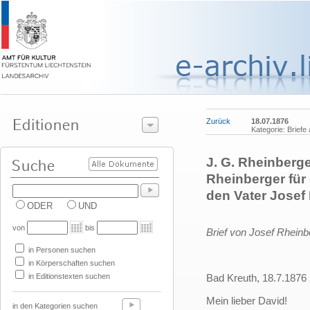
Zurück
18.07.1876
Kategorie: Briefe
J. G. Rheinberge
Rheinberger für
den Vater Josef
ODER
UND
von
bis
Brief von Josef Rheinb
in Personen suchen
in Körperschaften suchen
in Editionstexten suchen
Bad Kreuth, 18.7.1876
Mein lieber David!
in den Kategorien suchen