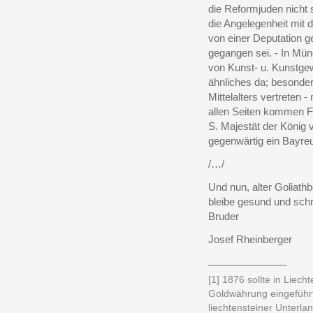
die Reformjuden nicht 
die Angelegenheit mit
von einer Deputation g
gegangen sei. - In Mün
von Kunst- u. Kunstge
ähnliches da; besonder
Mittelalters vertreten
allen Seiten kommen F
S. Majestät der König 
gegenwärtig ein Bayreu
/…/
Und nun, alter Goliathb
bleibe gesund und schr
Bruder
Josef Rheinberger
______________
[1] 1876 sollte in Liech
Goldwährung eingeführt
liechtensteiner Unterl