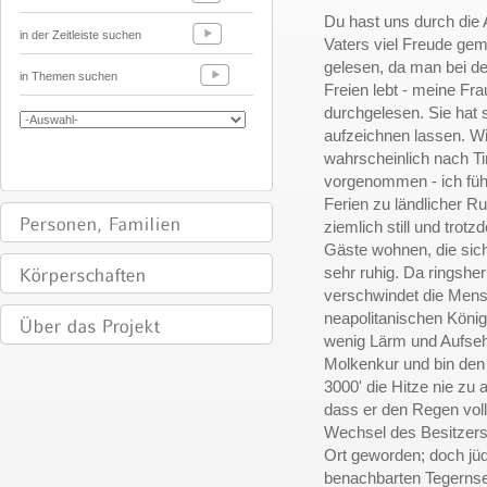
Du hast uns durch die
in der Zeitleiste suchen
Vaters viel Freude gem
gelesen, da man bei d
in Themen suchen
Freien lebt - meine Fra
durchgelesen. Sie hat 
aufzeichnen lassen. Wi
wahrscheinlich nach Tir
vorgenommen - ich füh
Ferien zu ländlicher Ru
ziemlich still und tr
Gäste wohnen, die sich
sehr ruhig. Da ringshe
verschwindet die Mens
neapolitanischen König
wenig Lärm und Aufseh
Molkenkur und bin den 
3000' die Hitze nie zu a
dass er den Regen volls
Wechsel des Besitzers 
Ort geworden; doch jüde
benachbarten Tegernse