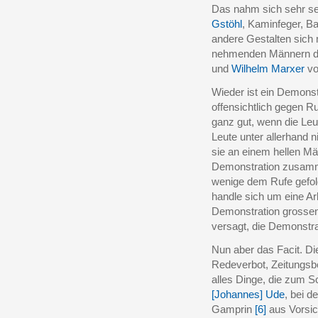
Das nahm sich sehr se
Gstöhl
, Kaminfeger, Ba
andere Gestalten sich 
nehmenden Männern 
und
Wilhelm Marxer
vo
Wieder ist ein Demonst
offensichtlich gegen R
ganz gut, wenn die Leu
Leute unter allerhand 
sie an einem hellen Mä
Demonstration zusam
wenige dem Rufe gefol
handle sich um eine Ar
Demonstration grossen
versagt, die Demonstra
Nun aber das Facit. D
Redeverbot, Zeitungs
alles Dinge, die zum S
[Johannes] Ude
, bei d
Gamprin
[6]
aus Vorsi