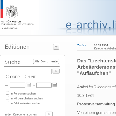
Zurück
10.03.1934
Kategorie: Arbeit
Das "Liechtenste
Arbeiterdemonstr
"Aufläufchen"
ODER
UND
von
bis
Artikel im "Liechtenste
in Personen suchen
10.3.1934
in Körperschaften suchen
in Editionstexten suchen
Protestversammlung 
Von einem gemischtem K
in den Kategorien suchen