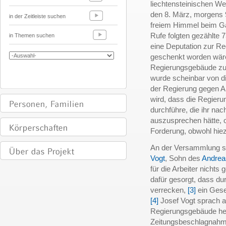
liechtensteinischen We
den 8. März, morgens 
in der Zeitleiste suchen
freiem Himmel beim Ga
Rufe folgten gezählte 
in Themen suchen
eine Deputation zur Re
geschenkt worden wäre
Regierungsgebäude zu 
wurde scheinbar von d
der Regierung gegen Ab
wird, dass die Regier
durchführe, die ihr na
auszusprechen hätte, o
Forderung, obwohl hiez
An der Versammlung 
Vogt
, Sohn des
Andrea
für die Arbeiter nichts
dafür gesorgt, dass du
verrecken,
[3]
ein Geset
[4]
Josef Vogt sprach a
Regierungsgebäude he
Zeitungsbeschlagnahm