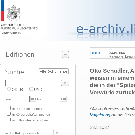
Zurück
23.01.1937
Kategorie: Ereign
Otto Schädler, 
weisen in einem
die in der "Spit
ODER
UND
Vorwürfe zurück
von
bis
Abschrift eines Schre
in Personen suchen
Vogelsang
an die Regi
in Körperschaften suchen
in Editionstexten suchen
23.1.1937
in den Kategorien suchen