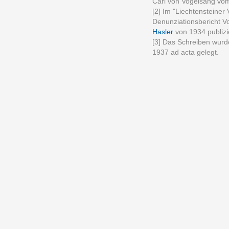
Carl von Vogelsang vom
[2] Im "Liechtensteiner
Denunziationsbericht 
Hasler
von 1934 publiz
[3] Das Schreiben wur
1937 ad acta gelegt.