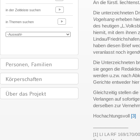
An die fürstl. liechtens
in der Zeitleiste suchen
Die unterzeichneten Dr
Vogelsang
erheben hiem
in Themen suchen
des heutigen „L.Volksb
hiemit, mit dem ihnen z
Lindau/Friedrichshafen
haben diesen Brief wed
veranlasst noch irgend
Die Unterzeichneten br
sie gegen die Redaktio
werden u.zw. nach Abk
Gerichte entweder hier
Gleichzeitig stellen di
Verlangen auf sofortige
derselben zur Vernehm
Hochachtungsvoll
[3]
______________
[1] LI LA RF 169/170/