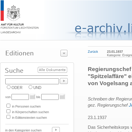
Zurück
23.01.1937
Kategorie: Ereign
Regierungschef
"Spitzelaffäre"
von Vogelsang 
ODER
UND
von
bis
Schreiben der Regierun
gez. Regierungschef
J
in Personen suchen
in Körperschaften suchen
23.1.1937
in Editionstexten suchen
Das Sicherheitskorps w
in den Kategorien suchen