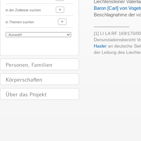
Liechtensteiner Vaterla
Baron [Carl] von Voge
in der Zeitleiste suchen
Beschlagnahme der vo
in Themen suchen
______________
[1] LI LA RF 169/170/0
Denunziationsbericht 
Hasler
an deutsche Stel
der Leitung des Liecht