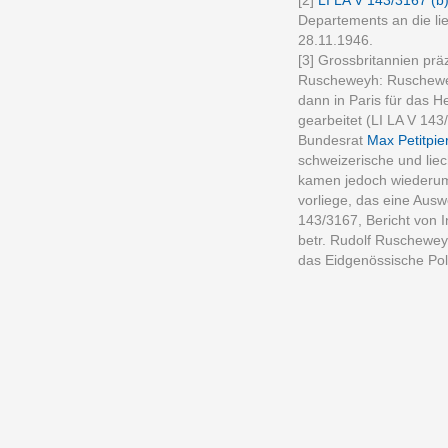
[2]
LI LA V 143/3167 (b
Departements an die li
28.11.1946.
[3] Grossbritannien pr
Ruscheweyh: Ruschewey
dann in Paris für das 
gearbeitet (LI LA V 143
Bundesrat
Max Petitpie
schweizerische und liec
kamen jedoch wiederum
vorliege, das eine Ausw
143/3167, Bericht von 
betr. Rudolf Ruschewey
das Eidgenössische Pol