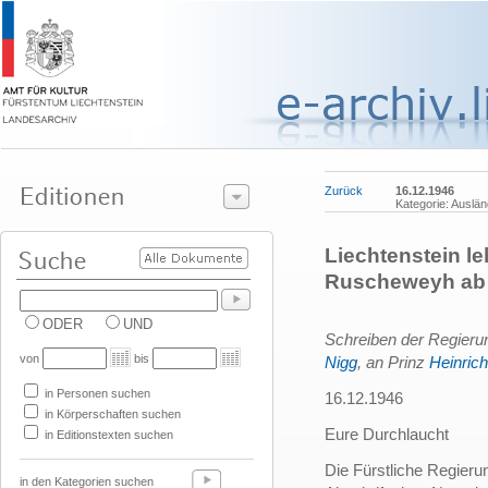
Zurück
16.12.1946
Kategorie: Auslän
Liechtenstein l
Ruscheweyh ab
ODER
UND
Schreiben der Regierun
von
bis
Nigg
, an Prinz
Heinrich
in Personen suchen
16.12.1946
in Körperschaften suchen
Eure Durchlaucht
in Editionstexten suchen
Die Fürstliche Regierun
in den Kategorien suchen