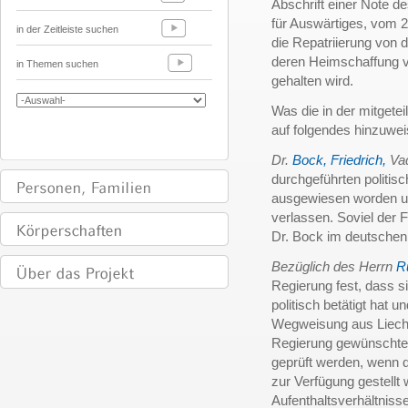
Abschrift einer Note d
für Auswärtiges, vom 
in der Zeitleiste suchen
die Repatriierung von 
deren Heimschaffung v
in Themen suchen
gehalten wird.
Was die in der mitgetei
auf folgendes hinzuwei
Dr.
Bock, Friedrich,
Va
durchgeführten politis
ausgewiesen worden un
verlassen. Soviel der F
Dr. Bock im deutschen
Bezüglich des Herrn
R
Regierung fest, dass si
politisch betätigt hat 
Wegweisung aus Liechte
Regierung gewünschte
geprüft werden, wenn d
zur Verfügung gestellt
Aufenthaltsverhältni