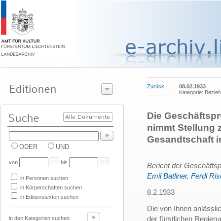
Zurück
08.02.1933
Kategorie: Bezie
Die Geschäftsp
nimmt Stellung z
Gesandtschaft i
ODER
UND
von
bis
Bericht der Geschäfts
Emil Batliner
,
Ferdi Ri
in Personen suchen
in Körperschaften suchen
8.2.1933
in Editionstexten suchen
Die von Ihnen anlässl
der fürstlichen Regier
in den Kategorien suchen