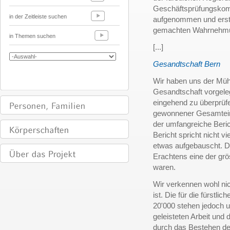
Geschäftsprüfungsko
in der Zeitleiste suchen
aufgenommen und ersta
gemachten Wahrnehmu
in Themen suchen
[...]
Gesandtschaft Bern
Wir haben uns der Mühe
Gesandtschaft vorgeleg
eingehend zu überprüfe
gewonnener Gesamteindr
der umfangreiche Beri
Bericht spricht nicht v
etwas aufgebauscht. D
Erachtens eine der grö
waren.
Wir verkennen wohl nic
ist. Die für die fürstl
20'000 stehen jedoch u
geleisteten Arbeit und 
durch das Bestehen der