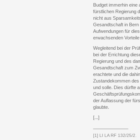
Budget immerhin eine 
fürstlichen Regierung 
nicht aus Sparsamkeits
Gesandtschaft in Bern 
Aufwendungen für diese
erwachsenden Vorteile
Wegleitend bei der Prüf
bei der Errichtung die
Regierung und des dama
Gesandtschaft zum Zwe
erachtete und die dahi
Zustandekommen des Z
und solle. Dies dürfte
Geschäftsprüfungskomm
der Auflassung der für
glaubte.
[...]
______________
[1] LI LA RF 132/25/2.