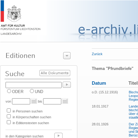
Zurück
Thema "Pfrundbriefe"
Datum
Titel
ODER
UND
o.D. (15.12.1916)
Bisch
Leopol
Regie
von
bis
18.01.1917
Lande
bisch
in Personen suchen
über 
in Körperschaften suchen
staatl
in Editionstexten suchen
28.01.1926
Der Zü
Regie
und S
Berüc
in den Kategorien suchen