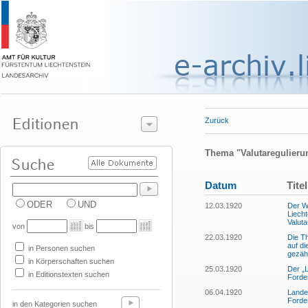
Zurück
Thema "Valutaregulieru
Datum
Titel
ODER
UND
12.03.1920
Der We
Liech
Valut
von
bis
22.03.1920
Die Th
auf d
in Personen suchen
gezäh
in Körperschaften suchen
25.03.1920
Der „L
in Editionstexten suchen
Forde
06.04.1920
Lande
Forde
in den Kategorien suchen