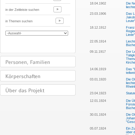
18.04.1902
Die Ne
liech
in der Zeitleiste suchen
23.03.1906
Das L
Jakob
Leute
in Themen suchen
18.12.1912
Franz 
Regie
Liede"
22.05.1914
Liecht
Bücher
09.11.1917
Der L
Tätigk
Thema
Kirche
14.06.1919
Das "L
teilwe
03.01.1920
Die O
liecht
Rhein
23.04.1923
Statu
12.01.1924
Die Ü
Fürst
Büchel
30.01.1924
Die O
Johan
"Gesc
05.07.1924
Ein Zu
über d