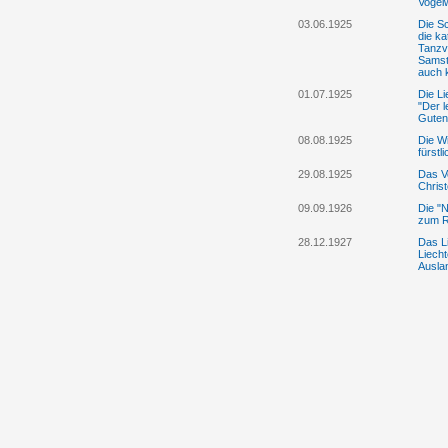
Vogel
03.06.1925
Die S
die ka
Tanzve
Samst
auch 
01.07.1925
Die Li
"Der l
Guten
08.08.1925
Die W
fürstl
29.08.1925
Das Vo
Chris
09.09.1926
Die "N
zum R
28.12.1927
Das Li
Liecht
Ausla