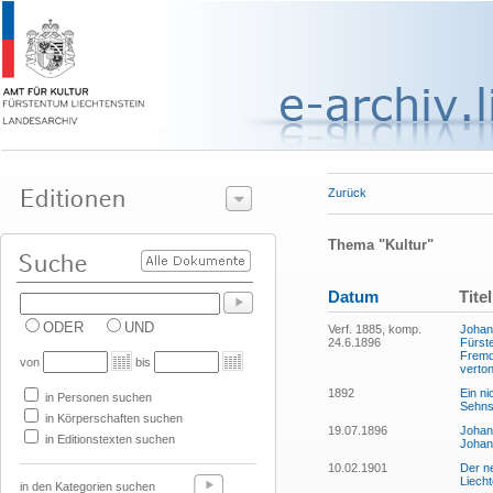
Zurück
Thema "Kultur"
Datum
Titel
ODER
UND
Verf. 1885, komp.
Johan
24.6.1896
Fürste
Fremd
von
bis
verton
1892
Ein ni
in Personen suchen
Sehns
in Körperschaften suchen
19.07.1896
Johan
in Editionstexten suchen
Johann
10.02.1901
Der n
Liecht
in den Kategorien suchen