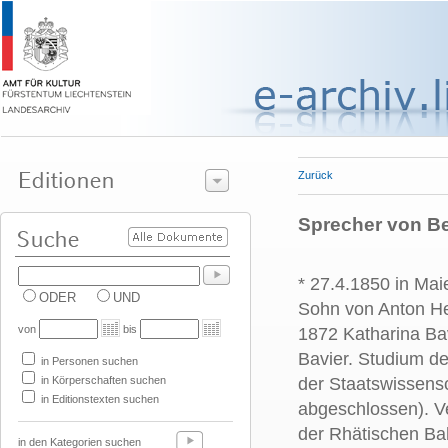
Zurück
Sprecher von Ber
* 27.4.1850 in Mai
ODER
UND
Sohn von Anton H
von
bis
1872 Katharina Ba
Bavier
. Studium de
in Personen suchen
in Körperschaften suchen
der Staatswissensc
in Editionstexten suchen
abgeschlossen). V
der Rhätischen Ba
in den Kategorien suchen