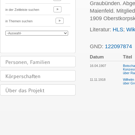
Graubünden. Abge
in der Zeitleiste suchen
Maienfeld. Mitglie
1909 Oberstkorps
in Themen suchen
Literatur:
HLS
;
Wik
GND:
122097874
Datum
Titel
16.04.1907
Botscha
Konzess
über Ra
11.11.1918
Wilhelm
über Gr