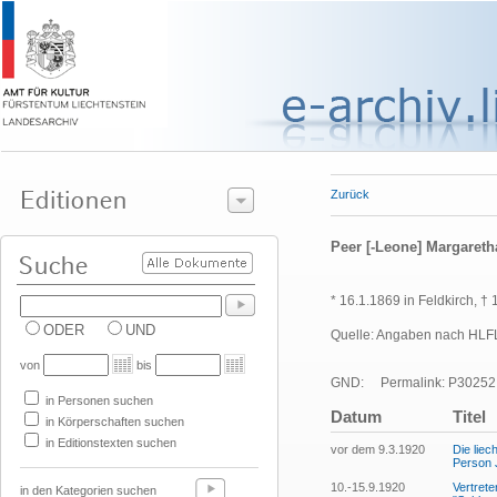
Zurück
Peer [-Leone] Margareth
* 16.1.1869 in Feldkirch, 
ODER
UND
Quelle: Angaben nach HLFL-
von
bis
GND:
Permalink: P30252
in Personen suchen
Datum
Titel
in Körperschaften suchen
in Editionstexten suchen
vor dem 9.3.1920
Die liec
Person 
10.-15.9.1920
Vertrete
in den Kategorien suchen