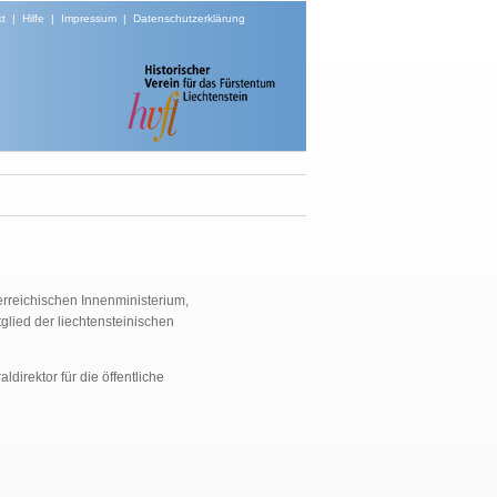
t
|
Hilfe
|
Impressum
|
Datenschutzerklärung
erreichischen Innenministerium,
lied der liechtensteinischen
direktor für die öffentliche