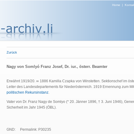
Home
|
Kontak
Zurück
Nagy von Somlyó Franz Josef, Dr. iur., österr. Beamter
Erwähnt 1919/20. ∞ 1886 Kamilla Czapka von Winstetten.
Sektionschef im öst
Leiter des Landesdepartements für Niederösterreich. 1919 Ernennung zum Mitg
politischen Rekursinstanz
.
Vater von
Dr. Franz Nagy de Somlyo (* 20. Jänner 1896, † 3. Juni 1946), General
Sicherheit im Jahr 19
45 (ÖBL).
GND:
Permalink: P30235