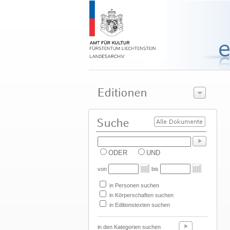
ODER
UND
von
bis
in Personen suchen
in Körperschaften suchen
in Editionstexten suchen
in den Kategorien suchen