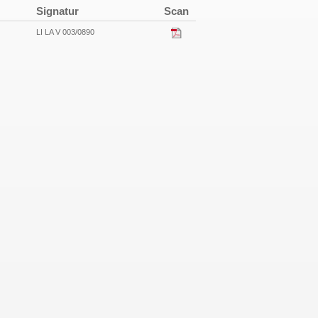
Signatur
Scan
LI LA V 003/0890