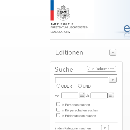
ODER
UND
von
bis
in Personen suchen
in Körperschaften suchen
in Editionstexten suchen
in den Kategorien suchen