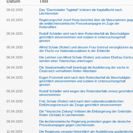
Datum
Titel
09.02.1933
Das "Darmstädter Tagblatt" kritisiert die Kapitalflucht nach
Liechtenstein
01.03.1933
Regierungschef Josef Hoop berichtet über die Massnahmen geg
die antiliechtensteinische Pressekampagne im Zuge der
Rotteraffäre
05.04.1933
Rudolf Schädler wird nach dem Rotterüberfall als Beschuldigter
gerichtlich einvernommen und sodann in Untersuchungshaft
gesetzt
05.04.1933
Alfred Schaie (Rotter) und dessen Frau Gertrud verunglücken au
der Flucht vor Nationalsozialisten in der Erblerüfe
06.04.1933
Die Leichen von Alfred Schaie (Rotter) und seiner Ehefrau Gertr
werden einer Totenschau unterzogen
06.04.1933
Die Staatsanwaltschaft beantragt die Auslieferung der sechs in
Österreich verhafteten Rotter-Attentäter
06.04.1933
Eugen Frommelt wird nach dem Rotterüberfall als Beschuldigter
gerichtlich einvernommen und sodann in Untersuchungshaft
gesetzt
06.04.1933
Rudolf Schädler wird wegen des Rotterüberfalls erneut gerichtlich
einvernommen
07.04.1933
Fritz Schaie (Rotter) wird nach dem nationalsozialistischen
Entführungsversuch als Zeuge gerichtlich einvernommen
07.04.1933
Die "Vossische Zeitung" kritisiert die Einbürgerung der Gebrüder
Rotter (Schaie) in Liechtenstein
09.04.1933
Die liechtensteinische Regierung protestiert gegen die deutsche
Pressekampagne gegen Liechtenstein
11.04.1933
Die Regierung verweist hinsichtlich der Auslieferung ausländisch