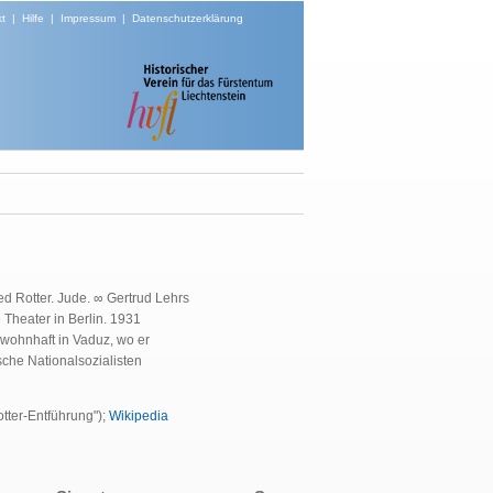
t
|
Hilfe
|
Impressum
|
Datenschutzerklärung
ed Rotter. Jude. ∞ Gertrud Lehrs
 Theater in Berlin. 1931
wohnhaft in Vaduz, wo er
che Nationalsozialisten
otter-Entführung");
Wikipedia