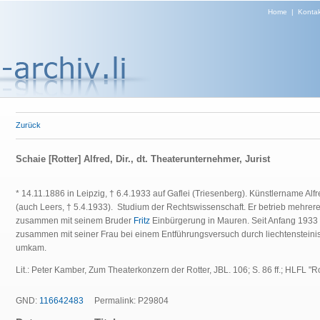
Home
|
Kontak
Zurück
Schaie [Rotter] Alfred, Dir., dt. Theaterunternehmer, Jurist
* 14.11.1886 in Leipzig, † 6.4.1933 auf Gaflei (Triesenberg). Künstlername Alfr
(auch Leers, † 5.4.1933). Studium der Rechtswissenschaft. Er betrieb mehrere
zusammen mit seinem Bruder
Fritz
Einbürgerung in Mauren. Seit Anfang 1933 
zusammen mit seiner Frau bei einem Entführungsversuch durch liechtensteinis
umkam.
Lit.: Peter Kamber, Zum Theaterkonzern der Rotter, JBL. 106; S. 86 ff.; HLFL "R
GND:
116642483
Permalink: P29804