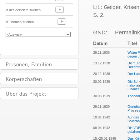
Lit.: Geiger, Krise
in der Zeitleiste suchen
S. 2.
in Themen suchen
GND:
Permalink
Datum
Titel
29.11.1938
Walter W
gegen 
13.12.1938
Die "Es
Dezembe
20.12.1938
Der Lan
30.01.1939
Die Schw
national
Finanze
30.03.1939
Theodor
29.11.1939
Gerichts
Prozess 
10.01.1942
Auf das
Bölleran
08.04.1942
Die VDB
gefallen
15.-25.01.1946
Das Kri