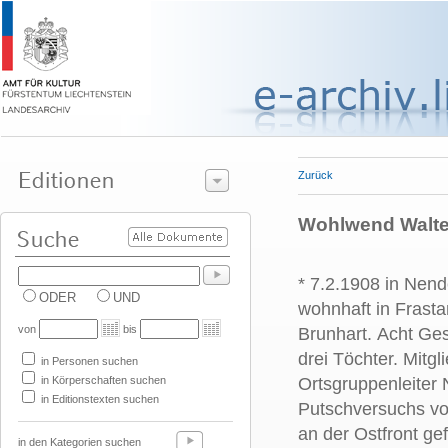
Zurück
Wohlwend Walter
* 7.2.1908 in Nend
ODER
UND
wohnhaft in Frast
von
bis
Brunhart. Acht Ges
drei Töchter. Mitgl
in Personen suchen
in Körperschaften suchen
Ortsgruppenleiter
in Editionstexten suchen
Putschversuchs vom
an der Ostfront gef
in den Kategorien suchen